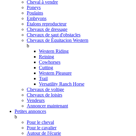
Cheval à vendre
Poneys
Poulains
Embryons
Étalons reproducteur
Chevaux de dressage
Chevaux de saut d'obstacles
Chevaux de Èquitacion Western
b
Western Riding
Reining
Cowhorses
Cutting
Western Pleasure
Trail
Versatility Ranch Horse
Chevaux de voltige
Chevaux de loisirs
Vendeurs
Annoncer maintenant
Petites annonces
b
Pour le cheval
Pour le cavalier
Autour de l'écurie