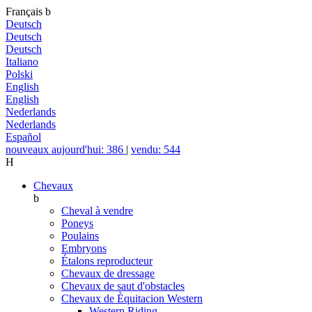
Français
b
Deutsch
Deutsch
Deutsch
Italiano
Polski
English
English
Nederlands
Nederlands
Español
nouveaux aujourd'hui: 386
|
vendu: 544
H
Chevaux
b
Cheval à vendre
Poneys
Poulains
Embryons
Étalons reproducteur
Chevaux de dressage
Chevaux de saut d'obstacles
Chevaux de Èquitacion Western
Western Riding