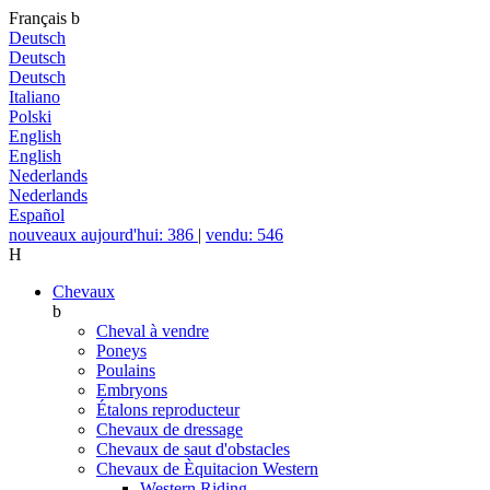
Français
b
Deutsch
Deutsch
Deutsch
Italiano
Polski
English
English
Nederlands
Nederlands
Español
nouveaux aujourd'hui: 386
|
vendu: 546
H
Chevaux
b
Cheval à vendre
Poneys
Poulains
Embryons
Étalons reproducteur
Chevaux de dressage
Chevaux de saut d'obstacles
Chevaux de Èquitacion Western
Western Riding