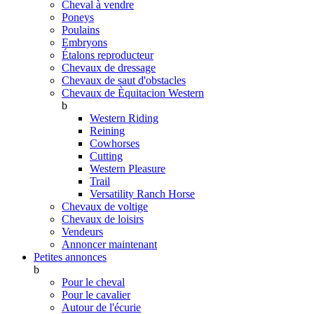
Cheval à vendre
Poneys
Poulains
Embryons
Étalons reproducteur
Chevaux de dressage
Chevaux de saut d'obstacles
Chevaux de Èquitacion Western
b
Western Riding
Reining
Cowhorses
Cutting
Western Pleasure
Trail
Versatility Ranch Horse
Chevaux de voltige
Chevaux de loisirs
Vendeurs
Annoncer maintenant
Petites annonces
b
Pour le cheval
Pour le cavalier
Autour de l'écurie