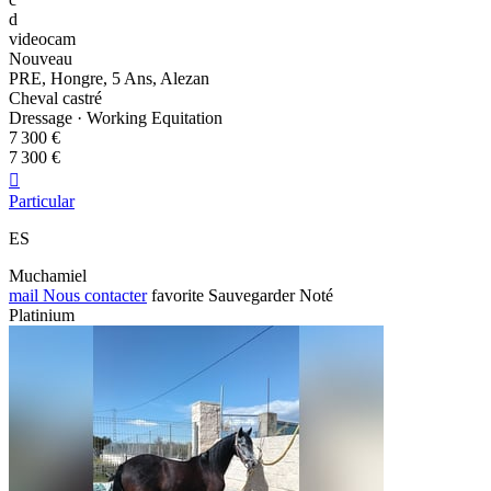
d
videocam
Nouveau
PRE, Hongre, 5 Ans, Alezan
Cheval castré
Dressage · Working Equitation
7 300 €
7 300 €

Particular
ES
Muchamiel
mail
Nous contacter
favorite
Sauvegarder
Noté
Platinium