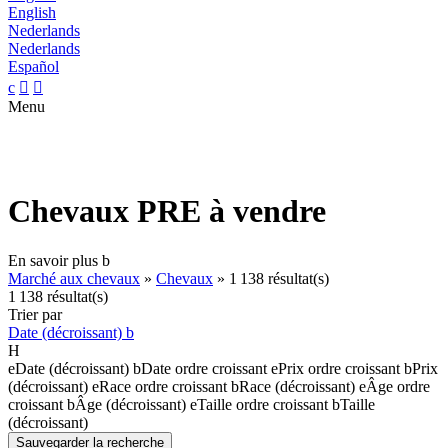
English
Nederlands
Nederlands
Español
c


Menu
Chevaux PRE à vendre
En savoir plus
b
Marché aux chevaux
»
Chevaux
»
1 138 résultat(s)
1 138 résultat(s)
Trier par
Date (décroissant)
b
H
e
Date (décroissant)
b
Date ordre croissant
e
Prix ordre croissant
b
Prix
(décroissant)
e
Race ordre croissant
b
Race (décroissant)
e
Âge ordre
croissant
b
Âge (décroissant)
e
Taille ordre croissant
b
Taille
(décroissant)
Sauvegarder la recherche