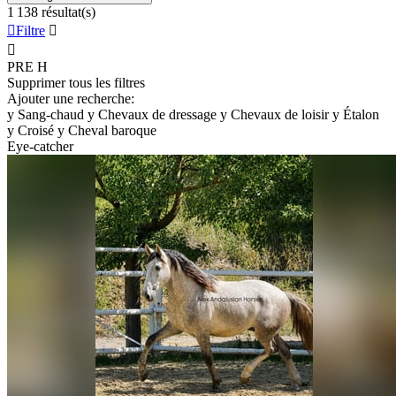
1 138 résultat(s)

Filtre


PRE
H
Supprimer tous les filtres
Ajouter une recherche:
y
Sang-chaud
y
Chevaux de dressage
y
Chevaux de loisir
y
Étalon
y
Croisé
y
Cheval baroque
Eye-catcher