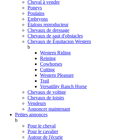
Cheval à vendre
Poneys
Poulains
Embryons
Étalons reproducteur
Chevaux de dressage
Chevaux de saut d'obstacles
Chevaux de Èquitacion Western
b
Western Riding
Reining
Cowhorses
Cutting
Western Pleasure
Trail
Versatility Ranch Horse
Chevaux de voltige
Chevaux de loisirs
Vendeurs
Annoncer maintenant
Petites annonces
b
Pour le cheval
Pour le cavalier
Autour de l'écurie