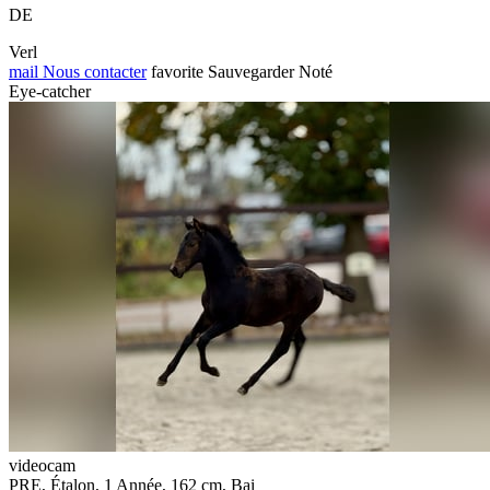
DE
Verl
mail
Nous contacter
favorite
Sauvegarder
Noté
Eye-catcher
videocam
PRE, Étalon, 1 Année, 162 cm, Bai