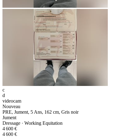
c
d
videocam
Nouveau
PRE, Jument, 5 Ans, 162 cm, Gris noir
Jument
Dressage · Working Equitation
4 600 €
4 600 €