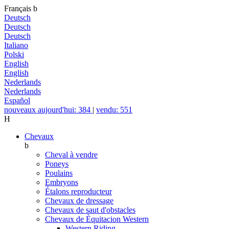
Français
b
Deutsch
Deutsch
Deutsch
Italiano
Polski
English
English
Nederlands
Nederlands
Español
nouveaux aujourd'hui: 384
|
vendu: 551
H
Chevaux
b
Cheval à vendre
Poneys
Poulains
Embryons
Étalons reproducteur
Chevaux de dressage
Chevaux de saut d'obstacles
Chevaux de Èquitacion Western
Western Riding