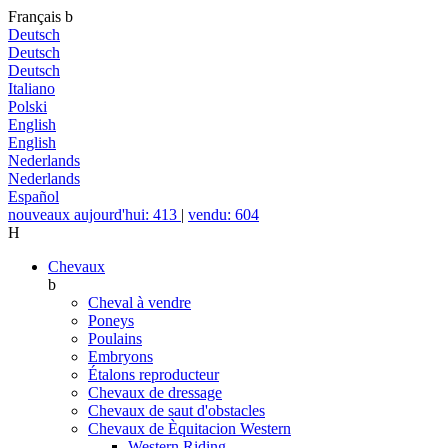
Français
b
Deutsch
Deutsch
Deutsch
Italiano
Polski
English
English
Nederlands
Nederlands
Español
nouveaux aujourd'hui: 413
|
vendu: 604
H
Chevaux
b
Cheval à vendre
Poneys
Poulains
Embryons
Étalons reproducteur
Chevaux de dressage
Chevaux de saut d'obstacles
Chevaux de Èquitacion Western
Western Riding