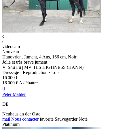
c
d
videocam
Nouveau
Hanovrien, Jument, 4 Ans, 166 cm, Noir
Jolie et très brave jument
V: Shu Fu | MV: HIS HIGHNESS (HANN)
Dressage · Reproduction · Loisir
16 000 €
16 000 € A débattre

Peter Mahler
DE
Neuhaus an der Oste
mail
Nous contacter
favorite
Sauvegarder
Noté
Platinium