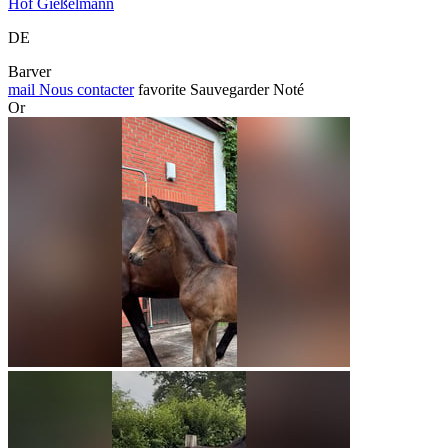
Hof Gießelmann
DE
Barver
mail
Nous contacter
favorite
Sauvegarder
Noté
Or