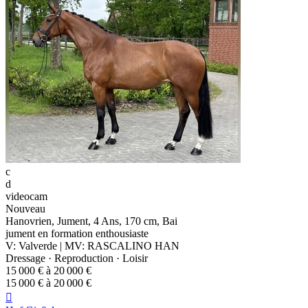
c
d
videocam
Nouveau
Hanovrien, Jument, 4 Ans, 170 cm, Bai
jument en formation enthousiaste
V: Valverde | MV: RASCALINO HAN
Dressage · Reproduction · Loisir
15 000 € à 20 000 €
15 000 € à 20 000 €
