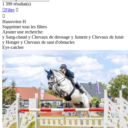
1 399 résultat(s)

Filtre


Hanovrien
H
Supprimer tous les filtres
Ajouter une recherche:
y
Sang-chaud
y
Chevaux de dressage
y
Jument
y
Chevaux de loisir
y
Hongre
y
Chevaux de saut d'obstacles
Eye-catcher