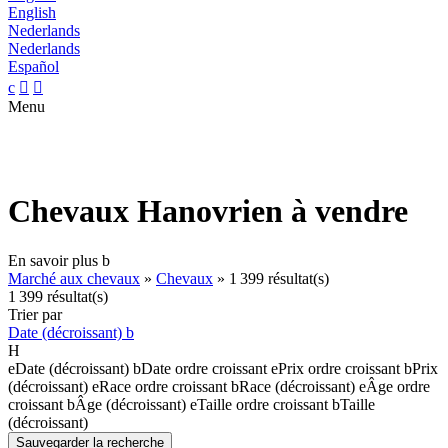
English
Nederlands
Nederlands
Español
c


Menu
Chevaux Hanovrien à vendre
En savoir plus
b
Marché aux chevaux
»
Chevaux
»
1 399 résultat(s)
1 399 résultat(s)
Trier par
Date (décroissant)
b
H
e
Date (décroissant)
b
Date ordre croissant
e
Prix ordre croissant
b
Prix
(décroissant)
e
Race ordre croissant
b
Race (décroissant)
e
Âge ordre
croissant
b
Âge (décroissant)
e
Taille ordre croissant
b
Taille
(décroissant)
Sauvegarder la recherche