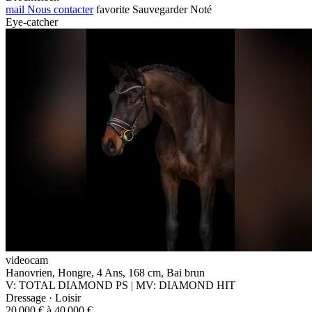
mail
Nous contacter
favorite
Sauvegarder
Noté
Eye-catcher
videocam
Hanovrien, Hongre, 4 Ans, 168 cm, Bai brun
V: TOTAL DIAMOND PS | MV: DIAMOND HIT
Dressage · Loisir
20 000 € à 40 000 €