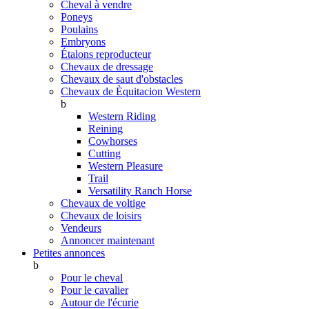
Cheval à vendre
Poneys
Poulains
Embryons
Étalons reproducteur
Chevaux de dressage
Chevaux de saut d'obstacles
Chevaux de Èquitacion Western
b
Western Riding
Reining
Cowhorses
Cutting
Western Pleasure
Trail
Versatility Ranch Horse
Chevaux de voltige
Chevaux de loisirs
Vendeurs
Annoncer maintenant
Petites annonces
b
Pour le cheval
Pour le cavalier
Autour de l'écurie