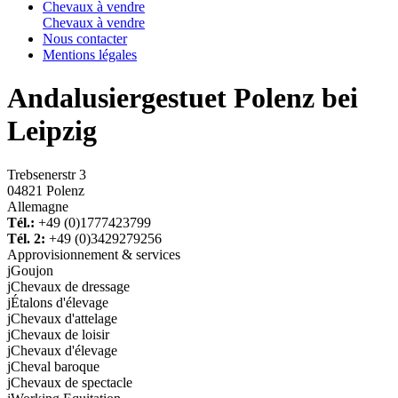
Chevaux à vendre
Chevaux à vendre
Nous contacter
Mentions légales
Andalusiergestuet Polenz bei
Leipzig
Trebsenerstr 3
04821 Polenz
Allemagne
Tél.:
+49 (0)1777423799
Tél. 2:
+49 (0)3429279256
Approvisionnement & services
j
Goujon
j
Chevaux de dressage
j
Étalons d'élevage
j
Chevaux d'attelage
j
Chevaux de loisir
j
Chevaux d'élevage
j
Cheval baroque
j
Chevaux de spectacle