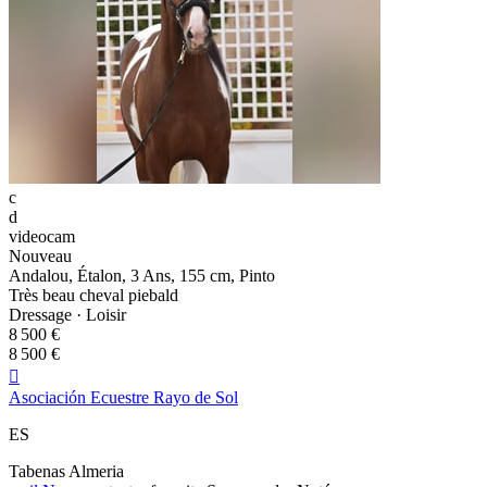
c
d
videocam
Nouveau
Andalou, Étalon, 3 Ans, 155 cm, Pinto
Très beau cheval piebald
Dressage · Loisir
8 500 €
8 500 €

Asociación Ecuestre Rayo de Sol
ES
Tabenas Almeria