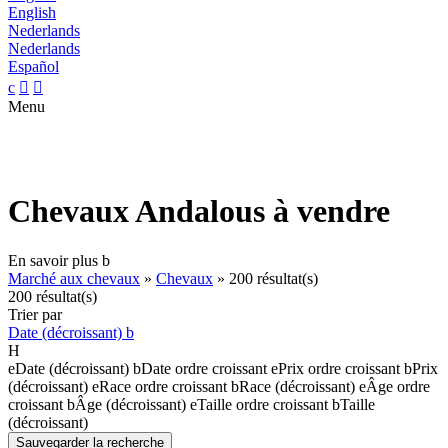
English
Nederlands
Nederlands
Español
c


Menu
Chevaux Andalous à vendre
En savoir plus
b
Marché aux chevaux
»
Chevaux
»
200 résultat(s)
200 résultat(s)
Trier par
Date (décroissant)
b
H
e
Date (décroissant)
b
Date ordre croissant
e
Prix ordre croissant
b
Prix
(décroissant)
e
Race ordre croissant
b
Race (décroissant)
e
Âge ordre
croissant
b
Âge (décroissant)
e
Taille ordre croissant
b
Taille
(décroissant)
Sauvegarder la recherche