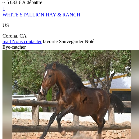
~ 5 633 € A débattre

WHITE STALLION HAY & RANCH
US
Corona, CA
mail
Nous contacter
favorite
Sauvegarder
Noté
Eye-catcher