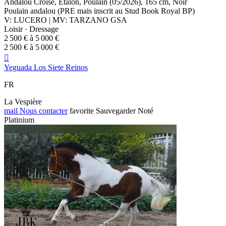
Andalou Croisé, Étalon, Poulain (05/2026), 165 cm, Noir
Poulain andalou (PRE mais inscrit au Stud Book Royal BP)
V: LUCERO | MV: TARZANO GSA
Loisir · Dressage
2 500 € à 5 000 €
2 500 € à 5 000 €

Yeguada Los Siete Reinos
FR
La Vespière
mail
Nous contacter
favorite
Sauvegarder
Noté
Platinium