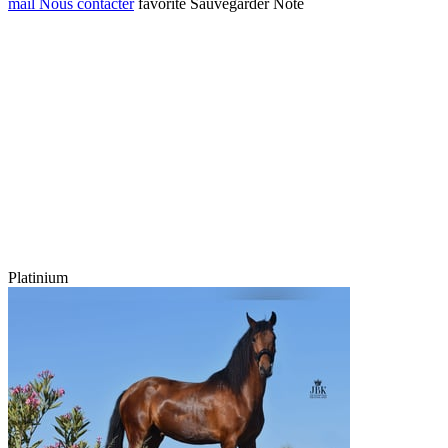
mail
Nous contacter
favorite
Sauvegarder
Noté
Platinium