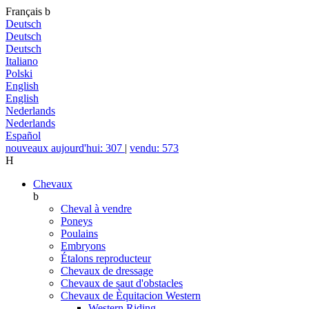
Français
b
Deutsch
Deutsch
Deutsch
Italiano
Polski
English
English
Nederlands
Nederlands
Español
nouveaux aujourd'hui: 307
|
vendu: 573
H
Chevaux
b
Cheval à vendre
Poneys
Poulains
Embryons
Étalons reproducteur
Chevaux de dressage
Chevaux de saut d'obstacles
Chevaux de Èquitacion Western
Western Riding