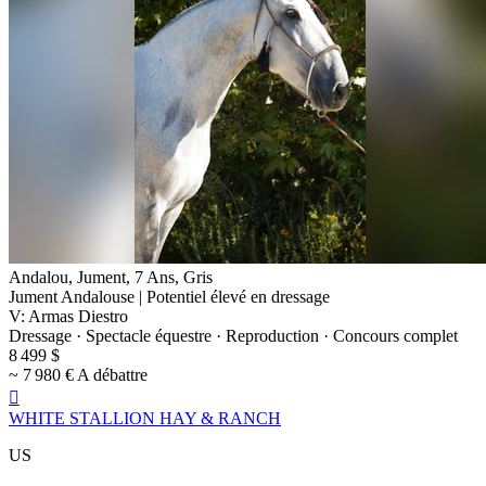
Andalou, Jument, 7 Ans, Gris
Jument Andalouse | Potentiel élevé en dressage
V: Armas Diestro
Dressage · Spectacle équestre · Reproduction · Concours complet
8 499 $
~ 7 980 € A débattre

WHITE STALLION HAY & RANCH
US