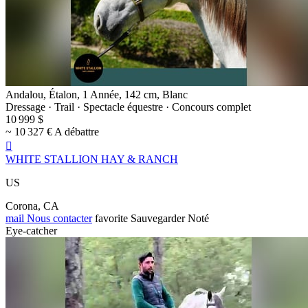
Andalou, Étalon, 1 Année, 142 cm, Blanc
Dressage · Trail · Spectacle équestre · Concours complet
10 999 $
~ 10 327 € A débattre

WHITE STALLION HAY & RANCH
US
Corona, CA
mail
Nous contacter
favorite
Sauvegarder
Noté
Eye-catcher