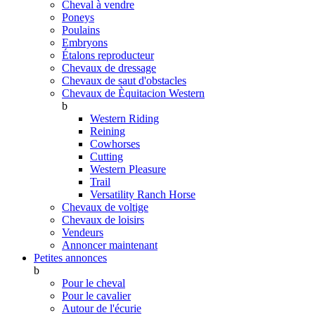
Cheval à vendre
Poneys
Poulains
Embryons
Étalons reproducteur
Chevaux de dressage
Chevaux de saut d'obstacles
Chevaux de Èquitacion Western
b
Western Riding
Reining
Cowhorses
Cutting
Western Pleasure
Trail
Versatility Ranch Horse
Chevaux de voltige
Chevaux de loisirs
Vendeurs
Annoncer maintenant
Petites annonces
b
Pour le cheval
Pour le cavalier
Autour de l'écurie