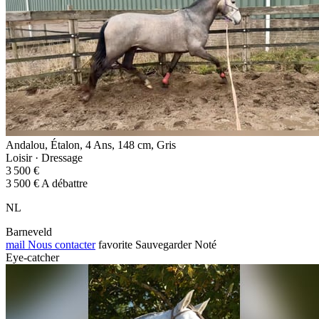
Andalou, Étalon, 4 Ans, 148 cm, Gris
Loisir · Dressage
3 500 €
3 500 € A débattre
NL
Barneveld
mail
Nous contacter
favorite
Sauvegarder
Noté
Eye-catcher