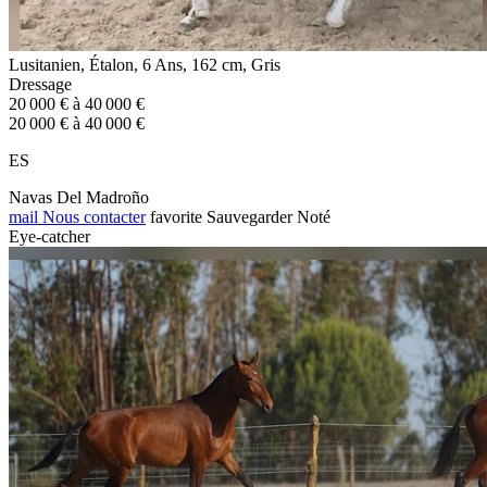
Lusitanien, Étalon, 6 Ans, 162 cm, Gris
Dressage
20 000 € à 40 000 €
20 000 € à 40 000 €
ES
Navas Del Madroño
mail
Nous contacter
favorite
Sauvegarder
Noté
Eye-catcher