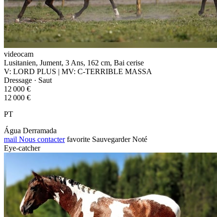
videocam
Lusitanien, Jument, 3 Ans, 162 cm, Bai cerise
V: LORD PLUS | MV: C-TERRIBLE MASSA
Dressage · Saut
12 000 €
12 000 €
PT
Água Derramada
mail
Nous contacter
favorite
Sauvegarder
Noté
Eye-catcher