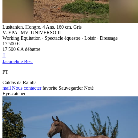
Lusitanien, Hongre, 4 Ans, 160 cm, Gris
V: EPA | MV: UNIVERSO II
Working Equitation · Spectacle équestre · Loisir · Dressage
17 500 €
17 500 € A débattre

Jacqueline Best
PT
Caldas da Rainha
mail
Nous contacter
favorite
Sauvegarder
Noté
Eye-catcher