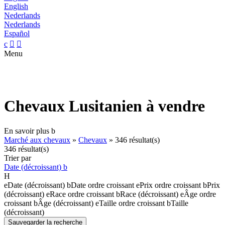
English
Nederlands
Nederlands
Español
c


Menu
Chevaux Lusitanien à vendre
En savoir plus
b
Marché aux chevaux
»
Chevaux
»
346 résultat(s)
346 résultat(s)
Trier par
Date (décroissant)
b
H
e
Date (décroissant)
b
Date ordre croissant
e
Prix ordre croissant
b
Prix
(décroissant)
e
Race ordre croissant
b
Race (décroissant)
e
Âge ordre
croissant
b
Âge (décroissant)
e
Taille ordre croissant
b
Taille
(décroissant)
Sauvegarder la recherche