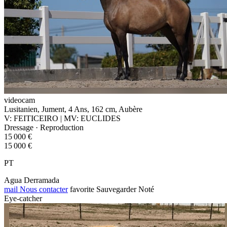
videocam
Lusitanien, Jument, 4 Ans, 162 cm, Aubère
V: FEITICEIRO | MV: EUCLIDES
Dressage · Reproduction
15 000 €
15 000 €
PT
Agua Derramada
mail
Nous contacter
favorite
Sauvegarder
Noté
Eye-catcher