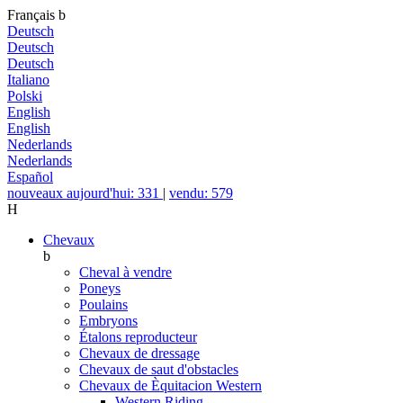
Français
b
Deutsch
Deutsch
Deutsch
Italiano
Polski
English
English
Nederlands
Nederlands
Español
nouveaux aujourd'hui: 331
|
vendu: 579
H
Chevaux
b
Cheval à vendre
Poneys
Poulains
Embryons
Étalons reproducteur
Chevaux de dressage
Chevaux de saut d'obstacles
Chevaux de Èquitacion Western
Western Riding