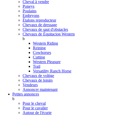
Cheval à vendre
Poneys
Poulains
Embryons
Étalons reproducteur
Chevaux de dressage
Chevaux de saut d'obstacles
Chevaux de Èquitacion Western
b
Western Riding
Reining
Cowhorses
Cutting
Western Pleasure
Trail
Versatility Ranch Horse
Chevaux de voltige
Chevaux de loisirs
Vendeurs
Annoncer maintenant
Petites annonces
b
Pour le cheval
Pour le cavalier
Autour de l'écurie