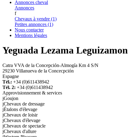
Annonces cheval
Annonces
f
Chevaux à vendre (1)
Petites annonces (1)
Nous contacter
Mentions légales
Yeguada Lezama Leguizamon
Catra VVA de la Concepción-Almogía Km 4 S/N
29230 Villanueva de la Concecpción
Espagne
Tél.:
+34 (0)611438942
Tél. 2:
+34 (0)611438942
Approvisionnement & services
j
Goujon
j
Chevaux de dressage
j
Étalons d'élevage
j
Chevaux de loisir
j
Chevaux d'élevage
j
Chevaux de spectacle
j
Chevaux d'allure
j
Western Pleasure