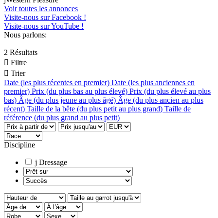
Voir toutes les annonces
Visite-nous sur Facebook !
Visite-nous sur YouTube !
Nous parlons:
2 Résultats

Filtre

Trier
Date (les plus récentes en premier)
Date (les plus anciennes en
premier)
Prix (du plus bas au plus élevé)
Prix (du plus élevé au plus
bas)
Âge (du plus jeune au plus âgé)
Âge (du plus ancien au plus
récent)
Taille de la bête (du plus petit au plus grand)
Taille de
référence (du plus grand au plus petit)
Discipline
j
Dressage