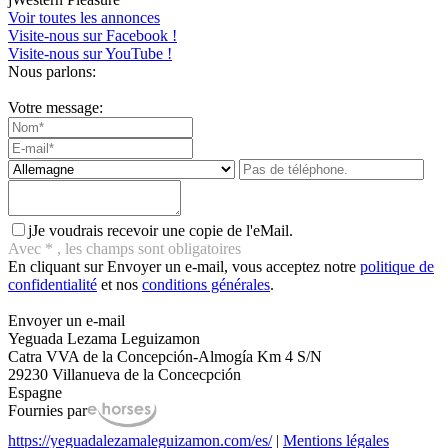
Voir toutes les annonces
Visite-nous sur Facebook !
Visite-nous sur YouTube !
Nous parlons:
Votre message:
j
Je voudrais recevoir une copie de l'eMail.
Avec
*
, les champs sont obligatoires
En cliquant sur Envoyer un e-mail, vous acceptez notre
politique de
confidentialité
et nos
conditions générales
.
Envoyer un e-mail
Yeguada Lezama Leguizamon
Catra VVA de la Concepción-Almogía Km 4 S/N
29230 Villanueva de la Concecpción
Espagne
Fournies par
https://yeguadalezamaleguizamon.com/es/
|
Mentions légales