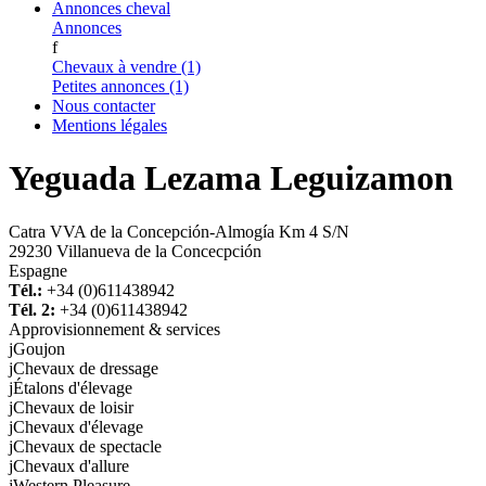
Annonces cheval
Annonces
f
Chevaux à vendre (1)
Petites annonces (1)
Nous contacter
Mentions légales
Yeguada Lezama Leguizamon
Catra VVA de la Concepción-Almogía Km 4 S/N
29230 Villanueva de la Concecpción
Espagne
Tél.:
+34 (0)611438942
Tél. 2:
+34 (0)611438942
Approvisionnement & services
j
Goujon
j
Chevaux de dressage
j
Étalons d'élevage
j
Chevaux de loisir
j
Chevaux d'élevage
j
Chevaux de spectacle
j
Chevaux d'allure
j
Western Pleasure