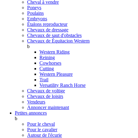
Cheval à vendre
Poneys
Poulains
Embryons
Étalons reproducteur
Chevaux de dressage
Chevaux de saut d'obstacles
Chevaux de Èquitacion Western
b
Western Riding
Reining
Cowhorses
Cutting
Western Pleasure
Trail
Versatility Ranch Horse
Chevaux de voltige
Chevaux de loisirs
Vendeurs
Annoncer maintenant
Petites annonces
b
Pour le cheval
Pour le cavalier
Autour de l'écurie