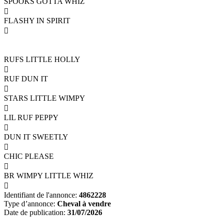
SPOOKS GOTTA WHIZ

FLASHY IN SPIRIT

RUFS LITTLE HOLLY

RUF DUN IT

STARS LITTLE WIMPY

LIL RUF PEPPY

DUN IT SWEETLY

CHIC PLEASE

BR WIMPY LITTLE WHIZ

Identifiant de l'annonce:
4862228
Type d’annonce:
Cheval à vendre
Date de publication:
31/07/2026