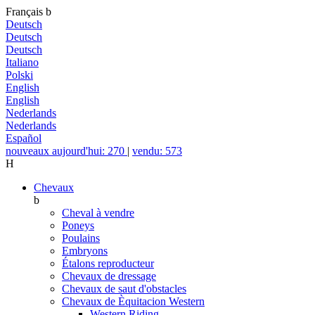
Français
b
Deutsch
Deutsch
Deutsch
Italiano
Polski
English
English
Nederlands
Nederlands
Español
nouveaux aujourd'hui: 270
|
vendu: 573
H
Chevaux
b
Cheval à vendre
Poneys
Poulains
Embryons
Étalons reproducteur
Chevaux de dressage
Chevaux de saut d'obstacles
Chevaux de Èquitacion Western
Western Riding