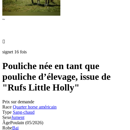
~

signet 16 fois
Pouliche née en tant que
pouliche d’élevage, issue de
"Rufs Little Holly"
Prix sur demande
Race
Quarter horse américain
Type
Sang-chaud
Sexe
Jument
Âge
Poulain (05/2026)
Robe
Bai