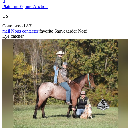

Platinum Equine Auction
US
Cottonwood AZ
mail
Nous contacter
favorite
Sauvegarder
Noté
Eye-catcher