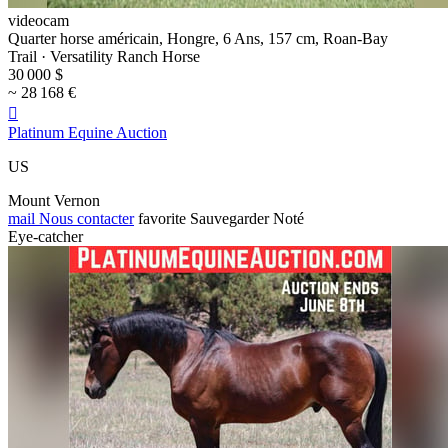
videocam
Quarter horse américain, Hongre, 6 Ans, 157 cm, Roan-Bay
Trail · Versatility Ranch Horse
30 000 $
~ 28 168 €

Platinum Equine Auction
US
Mount Vernon
mail
Nous contacter
favorite
Sauvegarder
Noté
Eye-catcher