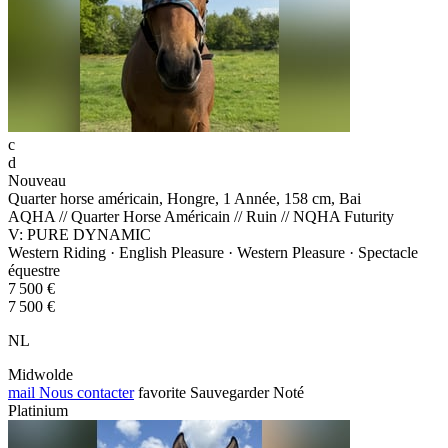
c
d
Nouveau
Quarter horse américain, Hongre, 1 Année, 158 cm, Bai
AQHA // Quarter Horse Américain // Ruin // NQHA Futurity
V: PURE DYNAMIC
Western Riding · English Pleasure · Western Pleasure · Spectacle
équestre
7 500 €
7 500 €
NL
Midwolde
mail
Nous contacter
favorite
Sauvegarder
Noté
Platinium