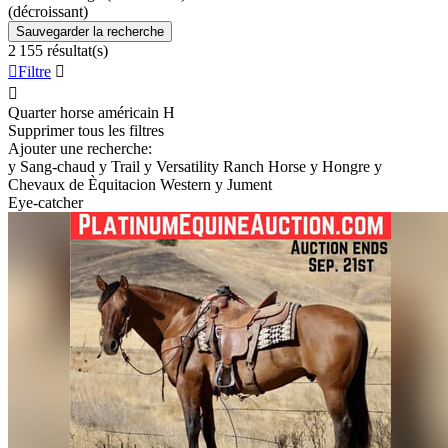
(décroissant)
Sauvegarder la recherche
2 155 résultat(s)

Filtre


Quarter horse américain
H
Supprimer tous les filtres
Ajouter une recherche:
y
Sang-chaud
y
Trail
y
Versatility Ranch Horse
y
Hongre
y
Chevaux de Èquitacion Western
y
Jument
Eye-catcher