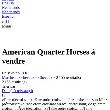
English
Nederlands
Nederlands
Español
c


Menu
American Quarter Horses à
vendre
En savoir plus
b
Marché aux chevaux
»
Chevaux
»
2 155 résultat(s)
2 155 résultat(s)
Trier par
Date (décroissant)
b
H
e
Date (décroissant)
b
Date ordre croissant
e
Prix ordre croissant
b
Prix
(décroissant)
e
Race ordre croissant
b
Race (décroissant)
e
Âge ordre
croissant
b
Âge (décroissant)
e
Taille ordre croissant
b
Taille