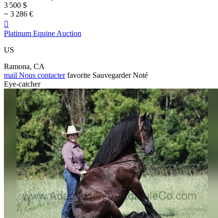
3 500 $
~ 3 286 €

Platinum Equine Auction
US
Ramona, CA
mail
Nous contacter
favorite
Sauvegarder
Noté
Eye-catcher