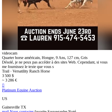
videocam
Quarter horse américain, Hongre, 9 Ans, 127 cm, Gris
Désolé, je ne peux pas accéder à des sites Web. Cependant, si vous
me fournissez le texte que vous s
Trail · Versatility Ranch Horse
3 500 $
~ 3 286 €

Platinum Equine Auction
US
Gainesville TX
mail
Nous contacter
favorite
Sauvegarder
Noté