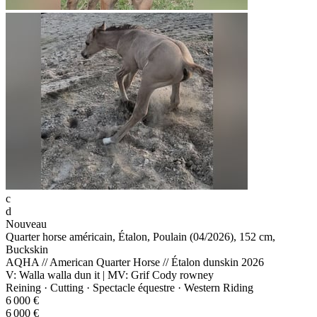
c
d
Nouveau
Quarter horse américain, Étalon, Poulain (04/2026), 152 cm,
Buckskin
AQHA // American Quarter Horse // Étalon dunskin 2026
V: Walla walla dun it | MV: Grif Cody rowney
Reining · Cutting · Spectacle équestre · Western Riding
6 000 €
6 000 €