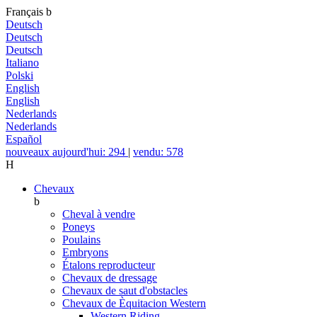
Français
b
Deutsch
Deutsch
Deutsch
Italiano
Polski
English
English
Nederlands
Nederlands
Español
nouveaux aujourd'hui: 294
|
vendu: 578
H
Chevaux
b
Cheval à vendre
Poneys
Poulains
Embryons
Étalons reproducteur
Chevaux de dressage
Chevaux de saut d'obstacles
Chevaux de Èquitacion Western
Western Riding