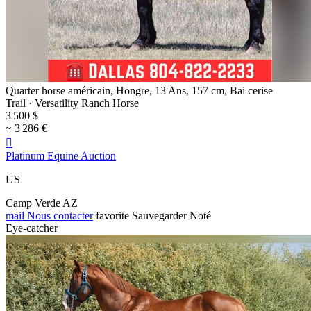
Quarter horse américain, Hongre, 13 Ans, 157 cm, Bai cerise
Trail · Versatility Ranch Horse
3 500 $
~ 3 286 €

Platinum Equine Auction
US
Camp Verde AZ
mail
Nous contacter
favorite
Sauvegarder
Noté
Eye-catcher