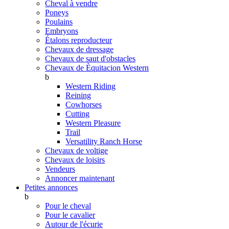
Cheval à vendre
Poneys
Poulains
Embryons
Étalons reproducteur
Chevaux de dressage
Chevaux de saut d'obstacles
Chevaux de Èquitacion Western
b
Western Riding
Reining
Cowhorses
Cutting
Western Pleasure
Trail
Versatility Ranch Horse
Chevaux de voltige
Chevaux de loisirs
Vendeurs
Annoncer maintenant
Petites annonces
b
Pour le cheval
Pour le cavalier
Autour de l'écurie