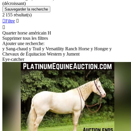
(décroissant)
Sauvegarder la recherche
2 155 résultat(s)

Filtre


Quarter horse américain
H
Supprimer tous les filtres
Ajouter une recherche:
y
Sang-chaud
y
Trail
y
Versatility Ranch Horse
y
Hongre
y
Chevaux de Èquitacion Western
y
Jument
Eye-catcher