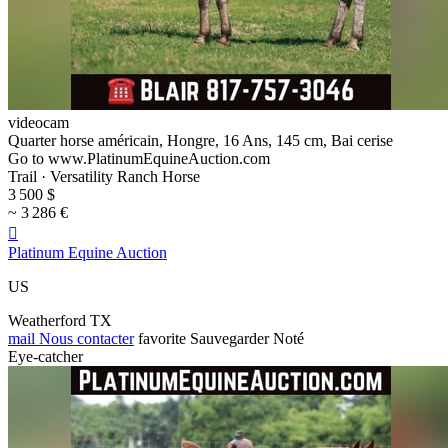
videocam
Quarter horse américain, Hongre, 16 Ans, 145 cm, Bai cerise
Go to www.PlatinumEquineAuction.com
Trail · Versatility Ranch Horse
3 500 $
~ 3 286 €

Platinum Equine Auction
US
Weatherford TX
mail
Nous contacter
favorite
Sauvegarder
Noté
Eye-catcher