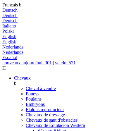
Français
b
Deutsch
Deutsch
Deutsch
Italiano
Polski
English
English
Nederlands
Nederlands
Español
nouveaux aujourd'hui: 301
|
vendu: 571
H
Chevaux
b
Cheval à vendre
Poneys
Poulains
Embryons
Étalons reproducteur
Chevaux de dressage
Chevaux de saut d'obstacles
Chevaux de Èquitacion Western
Western Riding