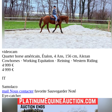
videocam
Quarter horse américain, Étalon, 4 Ans, 156 cm, Alezan
Cowhorses · Working Equitation · Reining · Western Riding
4 999 €
4 999 €
IT
Samolaco
mail
Nous contacter
favorite
Sauvegarder
Noté
Eye-catcher