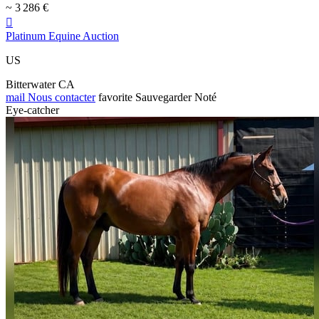
~ 3 286 €

Platinum Equine Auction
US
Bitterwater CA
mail
Nous contacter
favorite
Sauvegarder
Noté
Eye-catcher