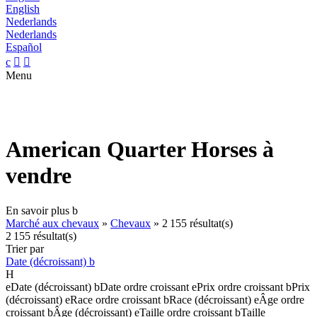
English
Nederlands
Nederlands
Español
c


Menu
American Quarter Horses à
vendre
En savoir plus
b
Marché aux chevaux
»
Chevaux
»
2 155 résultat(s)
2 155 résultat(s)
Trier par
Date (décroissant)
b
H
e
Date (décroissant)
b
Date ordre croissant
e
Prix ordre croissant
b
Prix
(décroissant)
e
Race ordre croissant
b
Race (décroissant)
e
Âge ordre
croissant
b
Âge (décroissant)
e
Taille ordre croissant
b
Taille