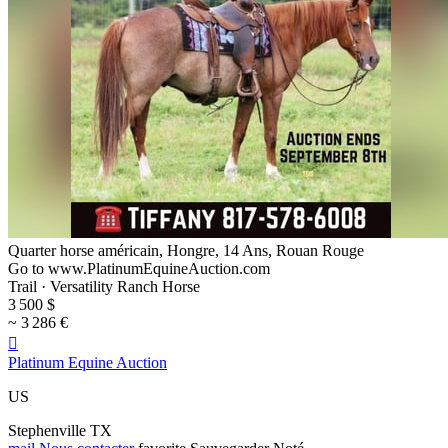
Quarter horse américain, Hongre, 14 Ans, Rouan Rouge
Go to www.PlatinumEquineAuction.com
Trail · Versatility Ranch Horse
3 500 $
~ 3 286 €

Platinum Equine Auction
US
Stephenville TX