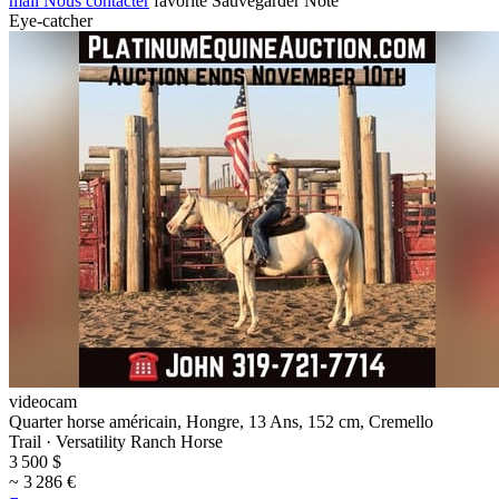
mail
Nous contacter
favorite
Sauvegarder
Noté
Eye-catcher
videocam
Quarter horse américain, Hongre, 13 Ans, 152 cm, Cremello
Trail · Versatility Ranch Horse
3 500 $
~ 3 286 €