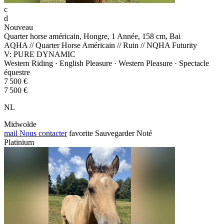
c
d
Nouveau
Quarter horse américain, Hongre, 1 Année, 158 cm, Bai
AQHA // Quarter Horse Américain // Ruin // NQHA Futurity
V: PURE DYNAMIC
Western Riding · English Pleasure · Western Pleasure · Spectacle
équestre
7 500 €
7 500 €
NL
Midwolde
mail
Nous contacter
favorite
Sauvegarder
Noté
Platinium