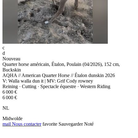
c
d
Nouveau
Quarter horse américain, Étalon, Poulain (04/2026), 152 cm,
Buckskin
AQHA // American Quarter Horse // Étalon dunskin 2026
V: Walla walla dun it | MV: Grif Cody rowney
Reining · Cutting · Spectacle équestre · Western Riding
6 000 €
6 000 €
NL
Midwolde
mail
Nous contacter
favorite
Sauvegarder
Noté