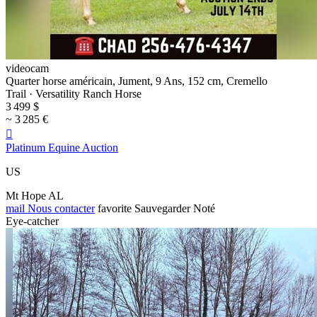
videocam
Quarter horse américain, Jument, 9 Ans, 152 cm, Cremello
Trail · Versatility Ranch Horse
3 499 $
~ 3 285 €

Platinum Equine Auction
US
Mt Hope AL
mail
Nous contacter
favorite
Sauvegarder
Noté
Eye-catcher