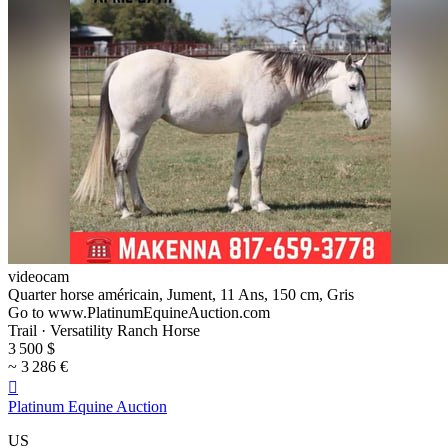
videocam
Quarter horse américain, Jument, 11 Ans, 150 cm, Gris
Go to www.PlatinumEquineAuction.com
Trail · Versatility Ranch Horse
3 500 $
~ 3 286 €

Platinum Equine Auction
US