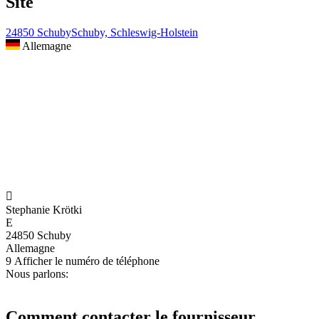
Site
24850 SchubySchuby, Schleswig-Holstein
Allemagne

Stephanie Krötki
E
24850 Schuby
Allemagne
9
Afficher le numéro de téléphone
Nous parlons:
Comment contacter le fournisseur