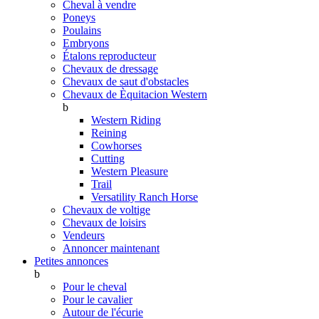
Cheval à vendre
Poneys
Poulains
Embryons
Étalons reproducteur
Chevaux de dressage
Chevaux de saut d'obstacles
Chevaux de Èquitacion Western
b
Western Riding
Reining
Cowhorses
Cutting
Western Pleasure
Trail
Versatility Ranch Horse
Chevaux de voltige
Chevaux de loisirs
Vendeurs
Annoncer maintenant
Petites annonces
b
Pour le cheval
Pour le cavalier
Autour de l'écurie