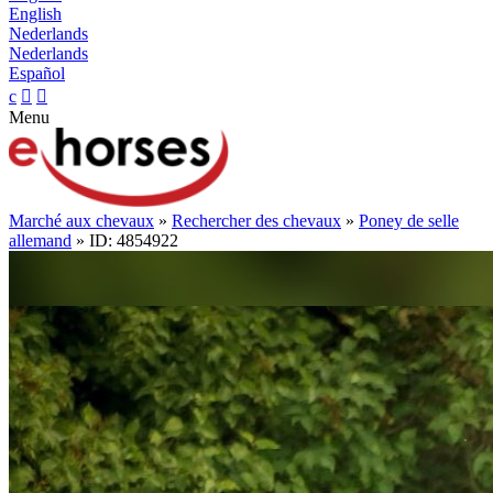
English
Nederlands
Nederlands
Español
c


Menu
Marché aux chevaux
»
Rechercher des chevaux
»
Poney de selle
allemand
» ID: 4854922