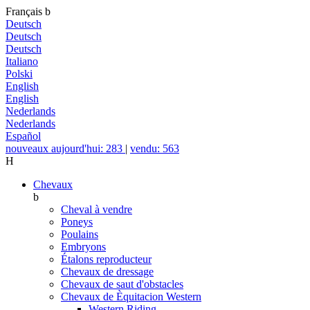
Français
b
Deutsch
Deutsch
Deutsch
Italiano
Polski
English
English
Nederlands
Nederlands
Español
nouveaux aujourd'hui: 283
|
vendu: 563
H
Chevaux
b
Cheval à vendre
Poneys
Poulains
Embryons
Étalons reproducteur
Chevaux de dressage
Chevaux de saut d'obstacles
Chevaux de Èquitacion Western
Western Riding