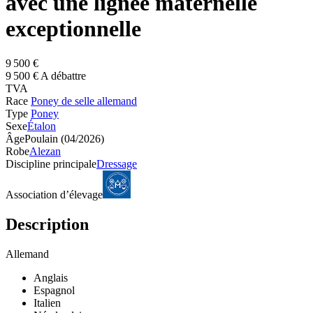
avec une lignée maternelle
exceptionnelle
9 500 €
9 500 € A débattre
TVA
Race
Poney de selle allemand
Type
Poney
Sexe
Étalon
Âge
Poulain (04/2026)
Robe
Alezan
Discipline principale
Dressage
Association d’élevage
Description
Allemand
Anglais
Espagnol
Italien