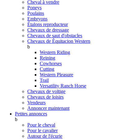
Cheval à vendre
Poneys
Poulains
Embryons
Étalons reproducteur
Chevaux de dressage
Chevaux de saut d'obstacles
Chevaux de Èquitacion Western
b
Western Riding
Reining
Cowhorses
Cutting
Western Pleasure
Trail
Versatility Ranch Horse
Chevaux de voltige
Chevaux de loisirs
Vendeurs
Annoncer maintenant
Petites annonces
b
Pour le cheval
Pour le cavalier
Autour de l'écurie