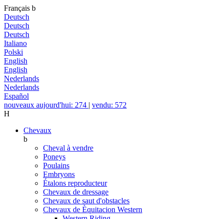
Français
b
Deutsch
Deutsch
Deutsch
Italiano
Polski
English
English
Nederlands
Nederlands
Español
nouveaux aujourd'hui: 274
|
vendu: 572
H
Chevaux
b
Cheval à vendre
Poneys
Poulains
Embryons
Étalons reproducteur
Chevaux de dressage
Chevaux de saut d'obstacles
Chevaux de Èquitacion Western
Western Riding