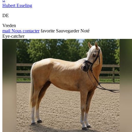
Hubert Esseling
DE
Vreden
mail
Nous contacter
favorite
Sauvegarder
Noté
Eye-catcher