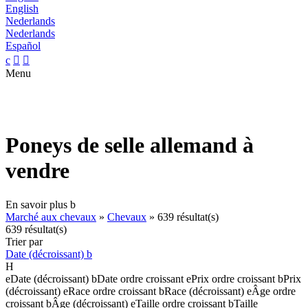
English
Nederlands
Nederlands
Español
c


Menu
Poneys de selle allemand à
vendre
En savoir plus
b
Marché aux chevaux
»
Chevaux
»
639 résultat(s)
639 résultat(s)
Trier par
Date (décroissant)
b
H
e
Date (décroissant)
b
Date ordre croissant
e
Prix ordre croissant
b
Prix
(décroissant)
e
Race ordre croissant
b
Race (décroissant)
e
Âge ordre
croissant
b
Âge (décroissant)
e
Taille ordre croissant
b
Taille