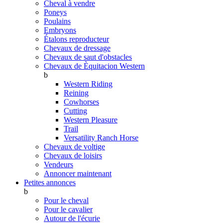
Cheval à vendre
Poneys
Poulains
Embryons
Étalons reproducteur
Chevaux de dressage
Chevaux de saut d'obstacles
Chevaux de Èquitacion Western
b
Western Riding
Reining
Cowhorses
Cutting
Western Pleasure
Trail
Versatility Ranch Horse
Chevaux de voltige
Chevaux de loisirs
Vendeurs
Annoncer maintenant
Petites annonces
b
Pour le cheval
Pour le cavalier
Autour de l'écurie