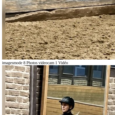
imagesmode
8 Photos
videocam
1 Vidéo