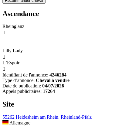
Ascendance
Rheinglanz

Lilly Lady

L`Espoir

Identifiant de l'annonce:
4246284
Type d’annonce:
Cheval à vendre
Date de publication:
04/07/2026
Appels publicitaires:
17264
Site
55262 Heidesheim am Rhein, Rheinland-Pfalz
Allemagne