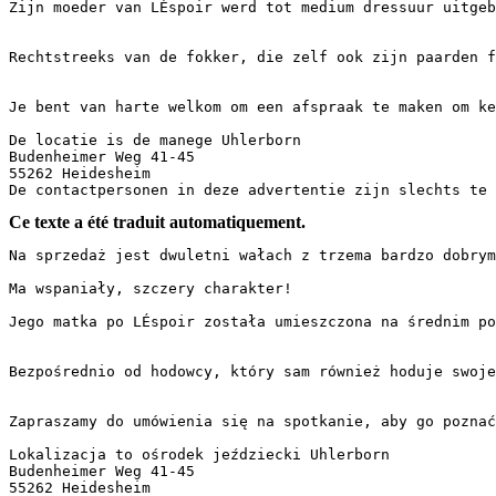
Zijn moeder van LÉspoir werd tot medium dressuur uitgeb
Rechtstreeks van de fokker, die zelf ook zijn paarden f
Je bent van harte welkom om een afspraak te maken om ken
De locatie is de manege Uhlerborn

Budenheimer Weg 41-45

55262 Heidesheim

De contactpersonen in deze advertentie zijn slechts te 
Ce texte a été traduit automatiquement.
Na sprzedaż jest dwuletni wałach z trzema bardzo dobrymi 
Ma wspaniały, szczery charakter!

Jego matka po LÉspoir została umieszczona na średnim po
Bezpośrednio od hodowcy, który sam również hoduje swoje
Zapraszamy do umówienia się na spotkanie, aby go poznać,
Lokalizacja to ośrodek jeździecki Uhlerborn

Budenheimer Weg 41-45

55262 Heidesheim
