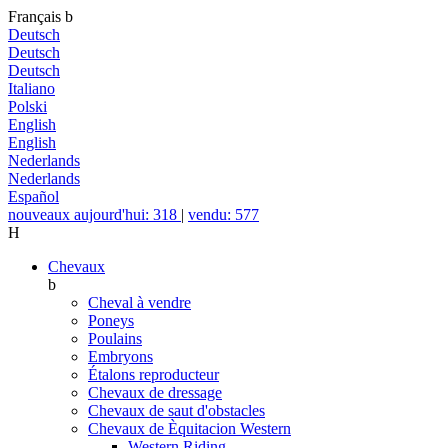
Français
b
Deutsch
Deutsch
Deutsch
Italiano
Polski
English
English
Nederlands
Nederlands
Español
nouveaux aujourd'hui: 318
|
vendu: 577
H
Chevaux
b
Cheval à vendre
Poneys
Poulains
Embryons
Étalons reproducteur
Chevaux de dressage
Chevaux de saut d'obstacles
Chevaux de Èquitacion Western
Western Riding