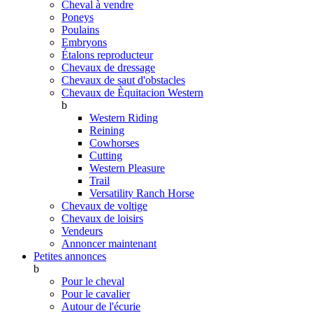
Cheval à vendre
Poneys
Poulains
Embryons
Étalons reproducteur
Chevaux de dressage
Chevaux de saut d'obstacles
Chevaux de Èquitacion Western
b
Western Riding
Reining
Cowhorses
Cutting
Western Pleasure
Trail
Versatility Ranch Horse
Chevaux de voltige
Chevaux de loisirs
Vendeurs
Annoncer maintenant
Petites annonces
b
Pour le cheval
Pour le cavalier
Autour de l'écurie