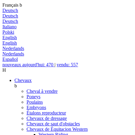
Français
b
Deutsch
Deutsch
Deutsch
Italiano
Polski
English
English
Nederlands
Nederlands
Español
nouveaux aujourd'hui: 470
|
vendu: 557
H
Chevaux
b
Cheval à vendre
Poneys
Poulains
Embryons
Étalons reproducteur
Chevaux de dressage
Chevaux de saut d'obstacles
Chevaux de Èquitacion Western
Western Riding