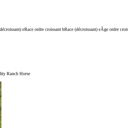
(décroissant)
e
Race ordre croissant
b
Race (décroissant)
e
Âge ordre croi
ility Ranch Horse