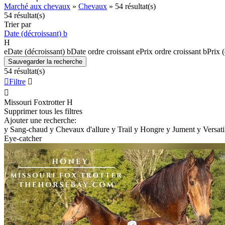
Marché aux chevaux
»
Chevaux
»
54 résultat(s)
54 résultat(s)
Trier par
Date (décroissant)
b
H
e
Date (décroissant)
b
Date ordre croissant
e
Prix ordre croissant
b
Prix 
Sauvegarder la recherche
54 résultat(s)

Filtre


Missouri Foxtrotter
H
Supprimer tous les filtres
Ajouter une recherche:
y
Sang-chaud
y
Chevaux d'allure
y
Trail
y
Hongre
y
Jument
y
Versat
Eye-catcher