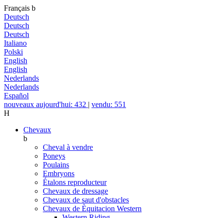
Français
b
Deutsch
Deutsch
Deutsch
Italiano
Polski
English
English
Nederlands
Nederlands
Español
nouveaux aujourd'hui: 432
|
vendu: 551
H
Chevaux
b
Cheval à vendre
Poneys
Poulains
Embryons
Étalons reproducteur
Chevaux de dressage
Chevaux de saut d'obstacles
Chevaux de Èquitacion Western
Western Riding