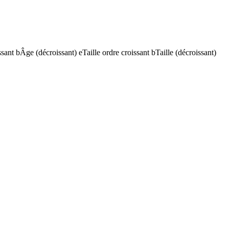
ssant
b
Âge (décroissant)
e
Taille ordre croissant
b
Taille (décroissant)