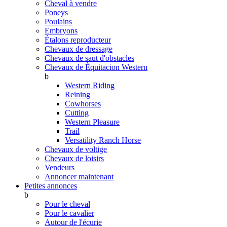
Cheval à vendre
Poneys
Poulains
Embryons
Étalons reproducteur
Chevaux de dressage
Chevaux de saut d'obstacles
Chevaux de Èquitacion Western
b
Western Riding
Reining
Cowhorses
Cutting
Western Pleasure
Trail
Versatility Ranch Horse
Chevaux de voltige
Chevaux de loisirs
Vendeurs
Annoncer maintenant
Petites annonces
b
Pour le cheval
Pour le cavalier
Autour de l'écurie