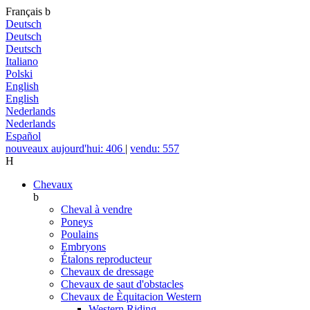
Français
b
Deutsch
Deutsch
Deutsch
Italiano
Polski
English
English
Nederlands
Nederlands
Español
nouveaux aujourd'hui: 406
|
vendu: 557
H
Chevaux
b
Cheval à vendre
Poneys
Poulains
Embryons
Étalons reproducteur
Chevaux de dressage
Chevaux de saut d'obstacles
Chevaux de Èquitacion Western
Western Riding