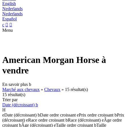
English
Nederlands
Nederlands
Español
c


Menu
American Morgan Horse à
vendre
En savoir plus
b
Marché aux chevaux
»
Chevaux
»
15 résultat(s)
15 résultat(s)
Trier par
Date (décroissant)
b
H
e
Date (décroissant)
b
Date ordre croissant
e
Prix ordre croissant
b
Prix
(décroissant)
e
Race ordre croissant
b
Race (décroissant)
e
Âge ordre
croissant
b
Âge (décroissant)
e
Taille ordre croissant
b
Taille