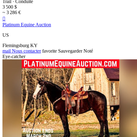
Trail · Conduite
3 500 $
~ 3 286 €

Platinum Equine Auction
US
Flemingsburg KY
mail
Nous contacter
favorite
Sauvegarder
Noté
Eye-catcher