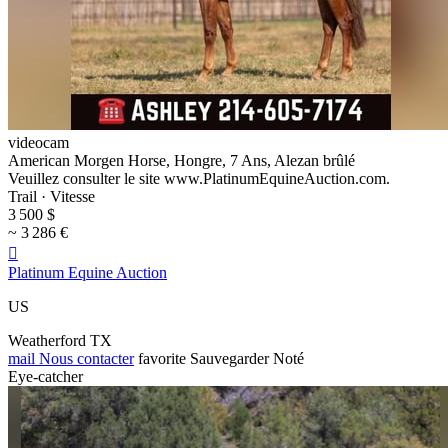
videocam
American Morgen Horse, Hongre, 7 Ans, Alezan brûlé
Veuillez consulter le site www.PlatinumEquineAuction.com.
Trail · Vitesse
3 500 $
~ 3 286 €

Platinum Equine Auction
US
Weatherford TX
mail
Nous contacter
favorite
Sauvegarder
Noté
Eye-catcher