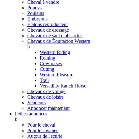
Cheval à vendre
Poneys
Poulains
Embryons
Étalons reproducteur
Chevaux de dressage
Chevaux de saut d'obstacles
Chevaux de Èquitacion Western
b
Western Riding
Reining
Cowhorses
Cutting
Western Pleasure
Trail
Versatility Ranch Horse
Chevaux de voltige
Chevaux de loisirs
Vendeurs
Annoncer maintenant
Petites annonces
b
Pour le cheval
Pour le cavalier
Autour de l'écurie