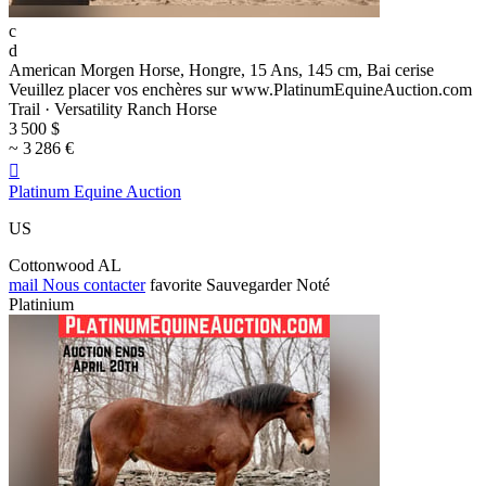
c
d
American Morgen Horse, Hongre, 15 Ans, 145 cm, Bai cerise
Veuillez placer vos enchères sur www.PlatinumEquineAuction.com
Trail · Versatility Ranch Horse
3 500 $
~ 3 286 €

Platinum Equine Auction
US
Cottonwood AL
mail
Nous contacter
favorite
Sauvegarder
Noté
Platinium