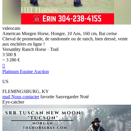
videocam
American Morgen Horse, Hongre, 10 Ans, 160 cm, Bai cerise
Cheval de promenade, de randonnée ou de ranch, bien dressé, vente
aux enchères en ligne !
Versatility Ranch Horse · Trail
3 500 $
~ 3 286 €

Platinum Equine Auction
US
FLEMINGSBURG, KY
mail
Nous contacter
favorite
Sauvegarder
Noté
Eye-catcher