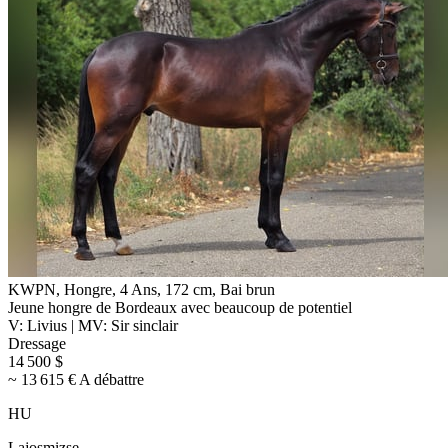
KWPN, Hongre, 4 Ans, 172 cm, Bai brun
Jeune hongre de Bordeaux avec beaucoup de potentiel
V: Livius | MV: Sir sinclair
Dressage
14 500 $
~ 13 615 € A débattre
HU
Lajosmizse