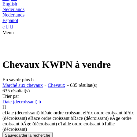
English
Nederlands
Nederlands
Español
c


Menu
Chevaux KWPN à vendre
En savoir plus
b
Marché aux chevaux
»
Chevaux
»
635 résultat(s)
635 résultat(s)
Trier par
Date (décroissant)
b
H
e
Date (décroissant)
b
Date ordre croissant
e
Prix ordre croissant
b
Prix
(décroissant)
e
Race ordre croissant
b
Race (décroissant)
e
Âge ordre
croissant
b
Âge (décroissant)
e
Taille ordre croissant
b
Taille
(décroissant)
Sauvegarder la recherche