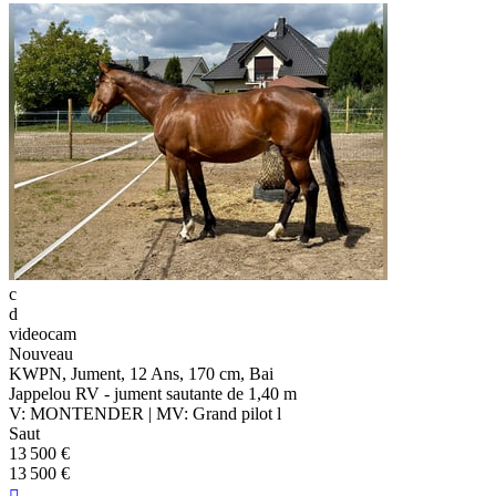
c
d
videocam
Nouveau
KWPN, Jument, 12 Ans, 170 cm, Bai
Jappelou RV - jument sautante de 1,40 m
V: MONTENDER | MV: Grand pilot l
Saut
13 500 €
13 500 €