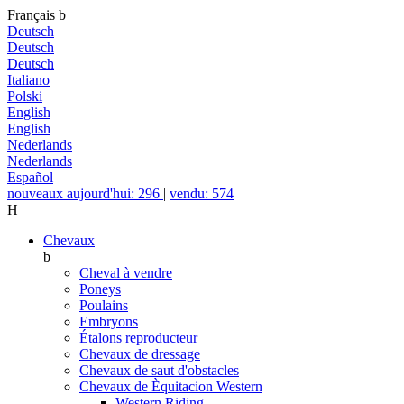
Français
b
Deutsch
Deutsch
Deutsch
Italiano
Polski
English
English
Nederlands
Nederlands
Español
nouveaux aujourd'hui: 296
|
vendu: 574
H
Chevaux
b
Cheval à vendre
Poneys
Poulains
Embryons
Étalons reproducteur
Chevaux de dressage
Chevaux de saut d'obstacles
Chevaux de Èquitacion Western
Western Riding