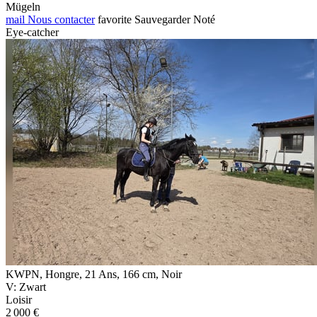
Mügeln
mail
Nous contacter
favorite
Sauvegarder
Noté
Eye-catcher
KWPN, Hongre, 21 Ans, 166 cm, Noir
V: Zwart
Loisir
2 000 €