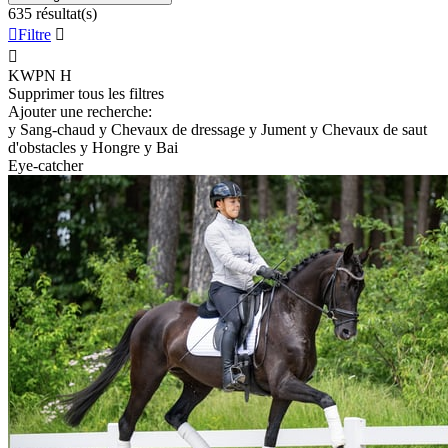
635 résultat(s)

Filtre


KWPN
H
Supprimer tous les filtres
Ajouter une recherche:
y
Sang-chaud
y
Chevaux de dressage
y
Jument
y
Chevaux de saut
d'obstacles
y
Hongre
y
Bai
Eye-catcher