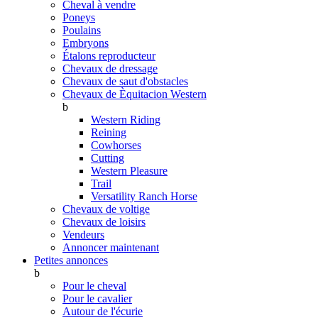
Cheval à vendre
Poneys
Poulains
Embryons
Étalons reproducteur
Chevaux de dressage
Chevaux de saut d'obstacles
Chevaux de Èquitacion Western
b
Western Riding
Reining
Cowhorses
Cutting
Western Pleasure
Trail
Versatility Ranch Horse
Chevaux de voltige
Chevaux de loisirs
Vendeurs
Annoncer maintenant
Petites annonces
b
Pour le cheval
Pour le cavalier
Autour de l'écurie