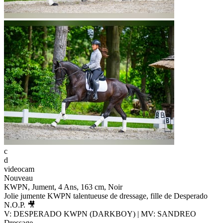
c
d
videocam
Nouveau
KWPN, Jument, 4 Ans, 163 cm, Noir
Jolie jumente KWPN talentueuse de dressage, fille de Desperado
N.O.P. 🎥
V: DESPERADO KWPN (DARKBOY) | MV: SANDREO
Dressage