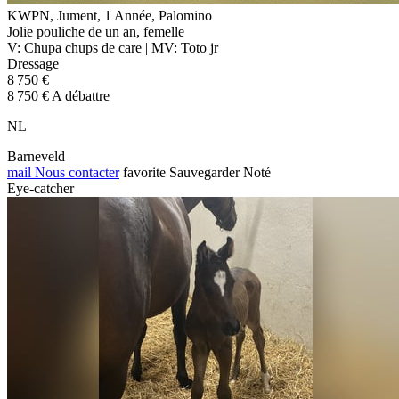
KWPN, Jument, 1 Année, Palomino
Jolie pouliche de un an, femelle
V: Chupa chups de care | MV: Toto jr
Dressage
8 750 €
8 750 € A débattre
NL
Barneveld
mail
Nous contacter
favorite
Sauvegarder
Noté
Eye-catcher