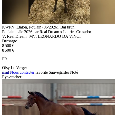
KWPN, Étalon, Poulain (06/2026), Bai brun
Poulain mâle 2026 par Real Dream x Lauries Crusador
V: Real Dream | MV: LEONARDO DA VINCI
Dressage
8 500 €
8 500 €
FR
Oisy Le Verger
mail
Nous contacter
favorite
Sauvegarder
Noté
Eye-catcher