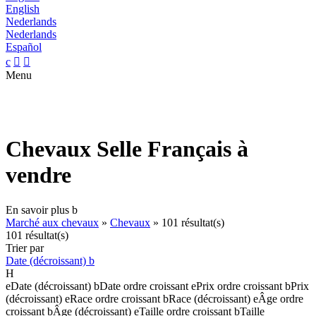
English
Nederlands
Nederlands
Español
c


Menu
Chevaux Selle Français à
vendre
En savoir plus
b
Marché aux chevaux
»
Chevaux
»
101 résultat(s)
101 résultat(s)
Trier par
Date (décroissant)
b
H
e
Date (décroissant)
b
Date ordre croissant
e
Prix ordre croissant
b
Prix
(décroissant)
e
Race ordre croissant
b
Race (décroissant)
e
Âge ordre
croissant
b
Âge (décroissant)
e
Taille ordre croissant
b
Taille