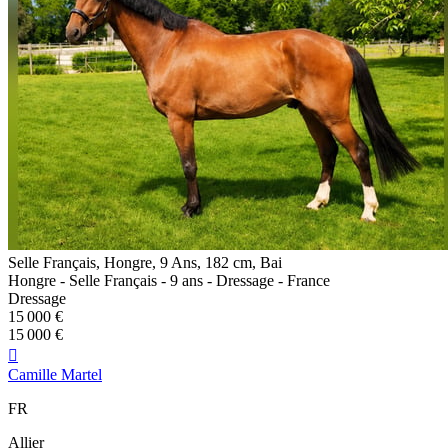
Selle Français, Hongre, 9 Ans, 182 cm, Bai
Hongre - Selle Français - 9 ans - Dressage - France
Dressage
15 000 €
15 000 €

Camille Martel
FR
Allier