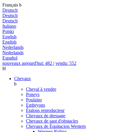
Français
b
Deutsch
Deutsch
Deutsch
Italiano
Polski
English
English
Nederlands
Nederlands
Español
nouveaux aujourd'hui: 482
|
vendu: 552
H
Chevaux
b
Cheval à vendre
Poneys
Poulains
Embryons
Étalons reproducteur
Chevaux de dressage
Chevaux de saut d'obstacles
Chevaux de Èquitacion Western
Western Riding