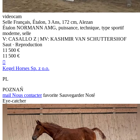
videocam
Selle Français, Étalon, 3 Ans, 172 cm, Alezan
Étalon NORMANN AMG, puissance, technique, type sportif
moderne, selle
V: CASALLO Z | MV: KASHMIR VAN SCHUTTERSHOF
Saut · Reproduction
11 500 €
11 500 €

Kegel Horses Sp. z o.o.
PL
POZNAŃ
mail
Nous contacter
favorite
Sauvegarder
Noté
Eye-catcher