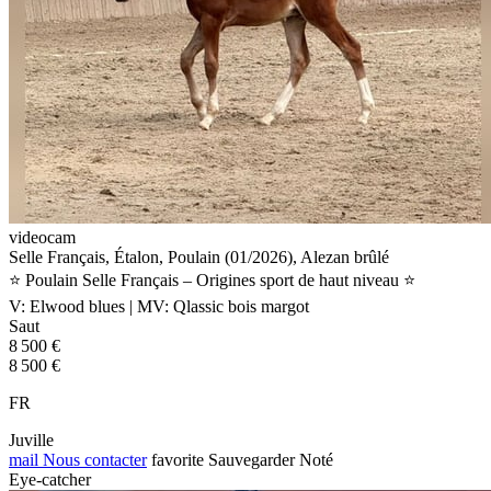
videocam
Selle Français, Étalon, Poulain (01/2026), Alezan brûlé
⭐ Poulain Selle Français – Origines sport de haut niveau ⭐
V: Elwood blues | MV: Qlassic bois margot
Saut
8 500 €
8 500 €
FR
Juville
mail
Nous contacter
favorite
Sauvegarder
Noté
Eye-catcher