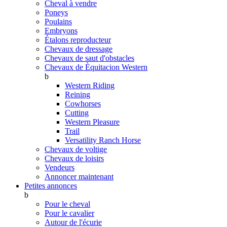
Cheval à vendre
Poneys
Poulains
Embryons
Étalons reproducteur
Chevaux de dressage
Chevaux de saut d'obstacles
Chevaux de Èquitacion Western
b
Western Riding
Reining
Cowhorses
Cutting
Western Pleasure
Trail
Versatility Ranch Horse
Chevaux de voltige
Chevaux de loisirs
Vendeurs
Annoncer maintenant
Petites annonces
b
Pour le cheval
Pour le cavalier
Autour de l'écurie