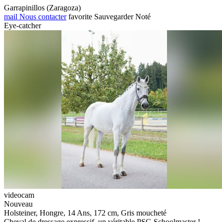
Garrapinillos (Zaragoza)
mail
Nous contacter
favorite
Sauvegarder
Noté
Eye-catcher
videocam
Nouveau
Holsteiner, Hongre, 14 Ans, 172 cm, Gris moucheté
Cheval de dressage expressif, un véritable PSG Schoolmaster !