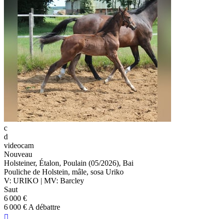
c
d
videocam
Nouveau
Holsteiner, Étalon, Poulain (05/2026), Bai
Pouliche de Holstein, mâle, sosa Uriko
V: URIKO | MV: Barcley
Saut
6 000 €
6 000 € A débattre
