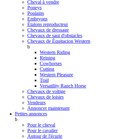
Cheval à vendre
Poneys
Poulains
Embryons
Étalons reproducteur
Chevaux de dressage
Chevaux de saut d'obstacles
Chevaux de Èquitacion Western
b
Western Riding
Reining
Cowhorses
Cutting
Western Pleasure
Trail
Versatility Ranch Horse
Chevaux de voltige
Chevaux de loisirs
Vendeurs
Annoncer maintenant
Petites annonces
b
Pour le cheval
Pour le cavalier
Autour de l'écurie