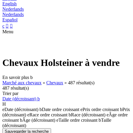
English
Nederlands
Nederlands
Español
c


Menu
Chevaux Holsteiner à vendre
En savoir plus
b
Marché aux chevaux
»
Chevaux
»
487 résultat(s)
487 résultat(s)
Trier par
Date (décroissant)
b
H
e
Date (décroissant)
b
Date ordre croissant
e
Prix ordre croissant
b
Prix
(décroissant)
e
Race ordre croissant
b
Race (décroissant)
e
Âge ordre
croissant
b
Âge (décroissant)
e
Taille ordre croissant
b
Taille
(décroissant)
Sauvegarder la recherche