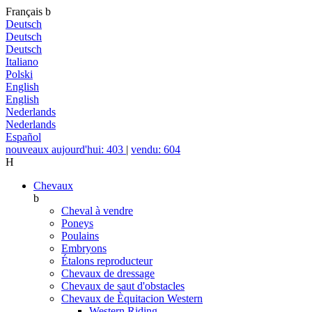
Français
b
Deutsch
Deutsch
Deutsch
Italiano
Polski
English
English
Nederlands
Nederlands
Español
nouveaux aujourd'hui: 403
|
vendu: 604
H
Chevaux
b
Cheval à vendre
Poneys
Poulains
Embryons
Étalons reproducteur
Chevaux de dressage
Chevaux de saut d'obstacles
Chevaux de Èquitacion Western
Western Riding