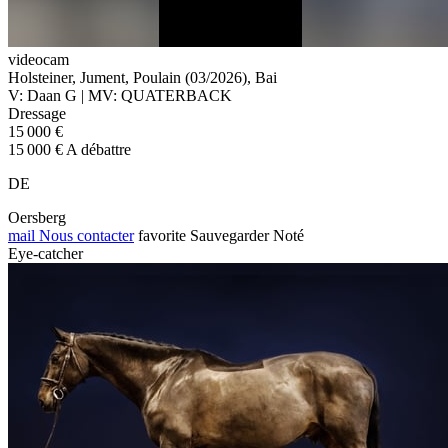
videocam
Holsteiner, Jument, Poulain (03/2026), Bai
V: Daan G | MV: QUATERBACK
Dressage
15 000 €
15 000 € A débattre
DE
Oersberg
mail
Nous contacter
favorite
Sauvegarder
Noté
Eye-catcher