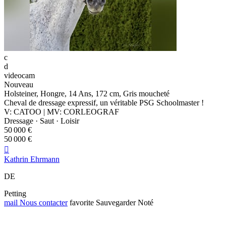
c
d
videocam
Nouveau
Holsteiner, Hongre, 14 Ans, 172 cm, Gris moucheté
Cheval de dressage expressif, un véritable PSG Schoolmaster !
V: CATOO | MV: CORLEOGRAF
Dressage · Saut · Loisir
50 000 €
50 000 €

Kathrin Ehrmann
DE
Petting
mail
Nous contacter
favorite
Sauvegarder
Noté