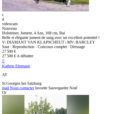
c
d
videocam
Nouveau
Holsteiner, Jument, 4 Ans, 168 cm, Bai
Belle et élégante jument de sang avec un excellent potentiel !
V: DIAMANT VAN KLAPSCHEUT | MV: BARCLEY
Saut · Reproduction · Concours complet · Dressage
27 500 €
27 500 € A débattre

Kathrin Ehrmann
AT
St Georgen bei Salzburg
mail
Nous contacter
favorite
Sauvegarder
Noté
Or