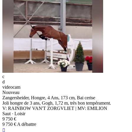
c
d
videocam
Nouveau
Zangersheider, Hongre, 4 Ans, 173 cm, Bai cerise
Joli hongre de 3 ans, Gogh, 1,72 m, très bon tempérament.
V: RAINBOW VAN'T ZORGVLIET | MV: EMILION
Saut · Loisir
9 750 €
9 750 € A débattre
