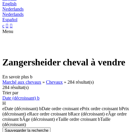
English
Nederlands
Nederlands
Español
c


Menu
Zangersheider cheval à vendre
En savoir plus
b
Marché aux chevaux
»
Chevaux
»
284 résultat(s)
284 résultat(s)
Trier par
Date (décroissant)
b
H
e
Date (décroissant)
b
Date ordre croissant
e
Prix ordre croissant
b
Prix
(décroissant)
e
Race ordre croissant
b
Race (décroissant)
e
Âge ordre
croissant
b
Âge (décroissant)
e
Taille ordre croissant
b
Taille
(décroissant)
Sauvegarder la recherche