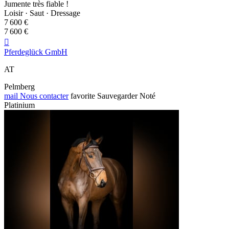
Jumente très fiable !
Loisir · Saut · Dressage
7 600 €
7 600 €

Pferdeglück GmbH
AT
Pelmberg
mail
Nous contacter
favorite
Sauvegarder
Noté
Platinium