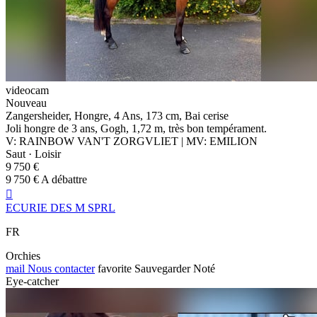
videocam
Nouveau
Zangersheider, Hongre, 4 Ans, 173 cm, Bai cerise
Joli hongre de 3 ans, Gogh, 1,72 m, très bon tempérament.
V: RAINBOW VAN'T ZORGVLIET | MV: EMILION
Saut · Loisir
9 750 €
9 750 € A débattre

ECURIE DES M SPRL
FR
Orchies
mail
Nous contacter
favorite
Sauvegarder
Noté
Eye-catcher