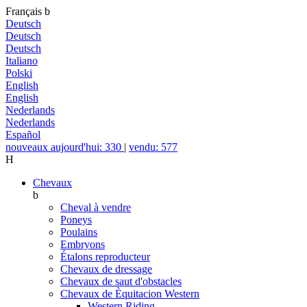
Français
b
Deutsch
Deutsch
Deutsch
Italiano
Polski
English
English
Nederlands
Nederlands
Español
nouveaux aujourd'hui: 330
|
vendu: 577
H
Chevaux
b
Cheval à vendre
Poneys
Poulains
Embryons
Étalons reproducteur
Chevaux de dressage
Chevaux de saut d'obstacles
Chevaux de Èquitacion Western
Western Riding