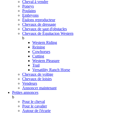
Cheval à vendre
Poneys
Poulains
Embryons
Étalons reproducteur
Chevaux de dressage
Chevaux de saut d'obstacles
Chevaux de Èquitacion Western
b
Western Riding
Reining
Cowhorses
Cutting
Western Pleasure
Trail
Versatility Ranch Horse
Chevaux de voltige
Chevaux de loisirs
Vendeurs
Annoncer maintenant
Petites annonces
b
Pour le cheval
Pour le cavalier
Autour de l'écurie