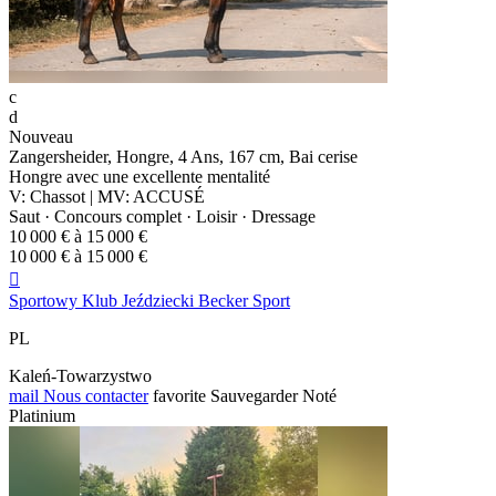
c
d
Nouveau
Zangersheider, Hongre, 4 Ans, 167 cm, Bai cerise
Hongre avec une excellente mentalité
V: Chassot | MV: ACCUSÉ
Saut · Concours complet · Loisir · Dressage
10 000 € à 15 000 €
10 000 € à 15 000 €

Sportowy Klub Jeździecki Becker Sport
PL
Kaleń-Towarzystwo
mail
Nous contacter
favorite
Sauvegarder
Noté
Platinium