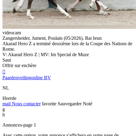
videocam
Zangersheider, Jument, Poulain (05/2026), Bai brun
Akarad Hero Z a terminé deuxième lors de la Coupe des Nations de
Rome.
V: Akarad Hero Z | MV: Im Special de Muze
Saut
Offrir sur enchère

Paardenveilingonline BV
NL
Heerde
mail
Nous contacter
favorite
Sauvegarder
Noté
g
h
Annonces-page 1
Avec cette option, votre annonce s'affichera en outre page de