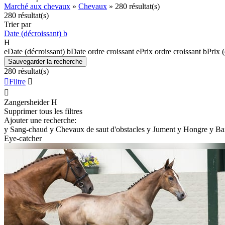
Marché aux chevaux
»
Chevaux
»
280 résultat(s)
280 résultat(s)
Trier par
Date (décroissant)
b
H
e
Date (décroissant)
b
Date ordre croissant
e
Prix ordre croissant
b
Prix 
Sauvegarder la recherche
280 résultat(s)

Filtre


Zangersheider
H
Supprimer tous les filtres
Ajouter une recherche:
y
Sang-chaud
y
Chevaux de saut d'obstacles
y
Jument
y
Hongre
y
Ba
Eye-catcher