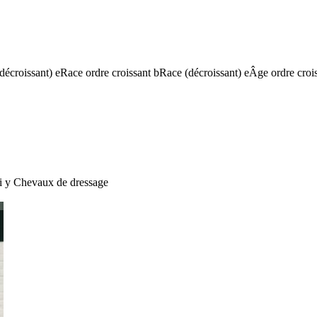
(décroissant)
e
Race ordre croissant
b
Race (décroissant)
e
Âge ordre croi
i
y
Chevaux de dressage