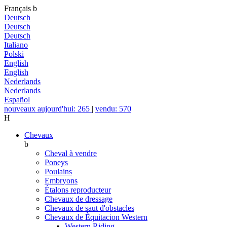
Français
b
Deutsch
Deutsch
Deutsch
Italiano
Polski
English
English
Nederlands
Nederlands
Español
nouveaux aujourd'hui: 265
|
vendu: 570
H
Chevaux
b
Cheval à vendre
Poneys
Poulains
Embryons
Étalons reproducteur
Chevaux de dressage
Chevaux de saut d'obstacles
Chevaux de Èquitacion Western
Western Riding