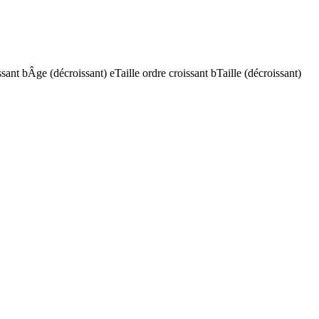
ssant
b
Âge (décroissant)
e
Taille ordre croissant
b
Taille (décroissant)