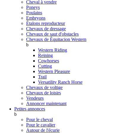
Cheval à vendre
Poneys
Poulains
Embryons
Étalons reproducteur
Chevaux de dressage
Chevaux de saut d'obstacles
Chevaux de Èquitacion Western
b
Western Riding
Reining
Cowhorses
Cutting
Western Pleasure
Trail
Versatility Ranch Horse
Chevaux de voltige
Chevaux de loisirs
Vendeurs
Annoncer maintenant
Petites annonces
b
Pour le cheval
Pour le cavalier
Autour de l'écurie