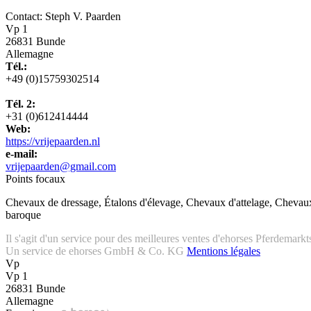
Contact: Steph V. Paarden
Vp 1
26831 Bunde
Allemagne
Tél.:
+49 (0)15759302514
Tél. 2:
+31 (0)612414444
Web:
https://vrijepaarden.nl
e-mail:
vrijepaarden@gmail.com
Points focaux
Chevaux de dressage, Étalons d'élevage, Chevaux d'attelage, Chevau
baroque
Il s'agit d'un service pour des meilleures ventes d'ehorses Pferdemarkt
Un service de ehorses GmbH & Co. KG
Mentions légales
Vp
Vp 1
26831 Bunde
Allemagne