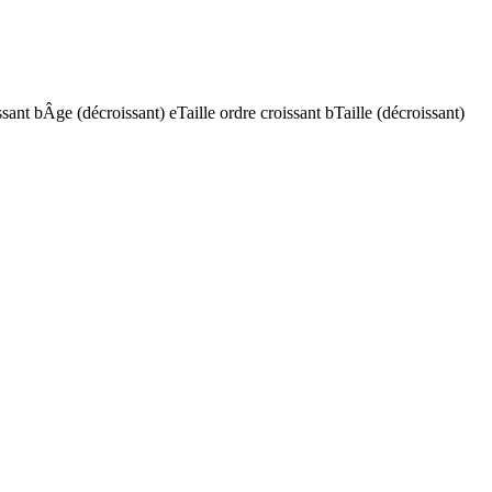
ssant
b
Âge (décroissant)
e
Taille ordre croissant
b
Taille (décroissant)