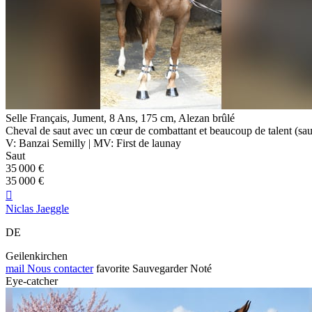
Selle Français, Jument, 8 Ans, 175 cm, Alezan brûlé
Cheval de saut avec un cœur de combattant et beaucoup de talent (saut
V: Banzai Semilly | MV: First de launay
Saut
35 000 €
35 000 €

Niclas Jaeggle
DE
Geilenkirchen
mail
Nous contacter
favorite
Sauvegarder
Noté
Eye-catcher