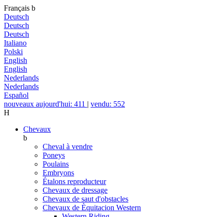
Français
b
Deutsch
Deutsch
Deutsch
Italiano
Polski
English
English
Nederlands
Nederlands
Español
nouveaux aujourd'hui: 411
|
vendu: 552
H
Chevaux
b
Cheval à vendre
Poneys
Poulains
Embryons
Étalons reproducteur
Chevaux de dressage
Chevaux de saut d'obstacles
Chevaux de Èquitacion Western
Western Riding