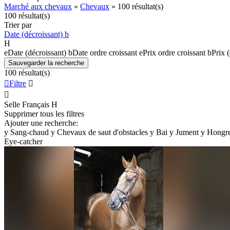
Marché aux chevaux
»
Chevaux
»
100 résultat(s)
100 résultat(s)
Trier par
Date (décroissant)
b
H
e
Date (décroissant)
b
Date ordre croissant
e
Prix ordre croissant
b
Prix 
Sauvegarder la recherche
100 résultat(s)

Filtre


Selle Français
H
Supprimer tous les filtres
Ajouter une recherche:
y
Sang-chaud
y
Chevaux de saut d'obstacles
y
Bai
y
Jument
y
Hongr
Eye-catcher