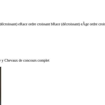
(décroissant)
e
Race ordre croissant
b
Race (décroissant)
e
Âge ordre croi
e
y
Chevaux de concours complet