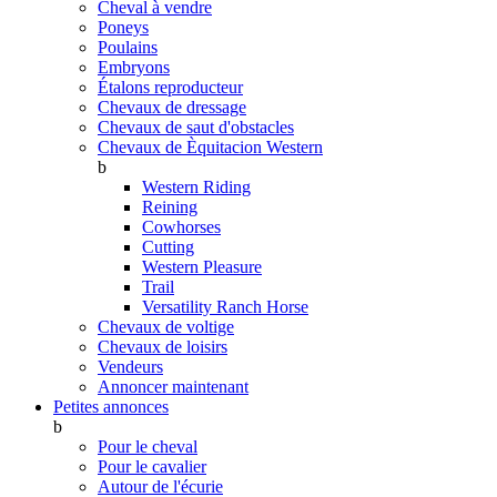
Cheval à vendre
Poneys
Poulains
Embryons
Étalons reproducteur
Chevaux de dressage
Chevaux de saut d'obstacles
Chevaux de Èquitacion Western
b
Western Riding
Reining
Cowhorses
Cutting
Western Pleasure
Trail
Versatility Ranch Horse
Chevaux de voltige
Chevaux de loisirs
Vendeurs
Annoncer maintenant
Petites annonces
b
Pour le cheval
Pour le cavalier
Autour de l'écurie