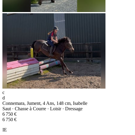
c
d
Connemara, Jument, 4 Ans, 148 cm, Isabelle
Saut · Chasse à Courre · Loisir · Dressage
6 750 €
6 750 €
IE