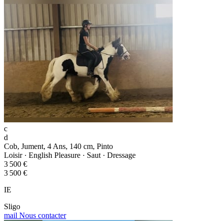
c
d
Cob, Jument, 4 Ans, 140 cm, Pinto
Loisir · English Pleasure · Saut · Dressage
3 500 €
3 500 €
IE
Sligo
mail
Nous contacter