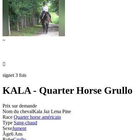
~

signet 3 fois
KALA - Quarter Horse Grullo
Prix sur demande
Nom du cheval
Kala Jaz Lena Pine
Race
Quarter horse américain
Type
Sang-chaud
Sexe
Jument
Âge
6 Ans
Robe
Grullo