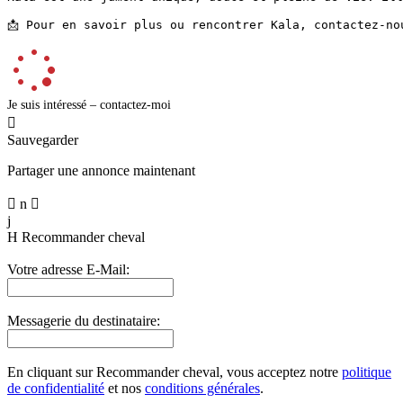
📩 Pour en savoir plus ou rencontrer Kala, contactez-no
Je suis intéressé – contactez-moi

Sauvegarder
Partager une annonce maintenant

n

j
H
Recommander cheval
Votre adresse E-Mail:
Messagerie du destinataire:
En cliquant sur Recommander cheval, vous acceptez notre
politique
de confidentialité
et nos
conditions générales
.