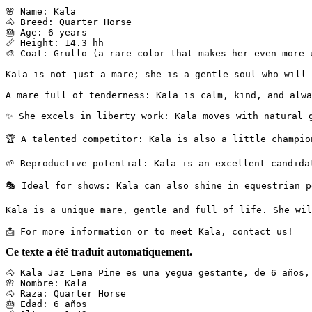
🌸 Name: Kala  

🐴 Breed: Quarter Horse  

🎂 Age: 6 years  

📏 Height: 14.3 hh  

🎨 Coat: Grullo (a rare color that makes her even more un
Kala is not just a mare; she is a gentle soul who will 
A mare full of tenderness: Kala is calm, kind, and alway
✨ She excels in liberty work: Kala moves with natural gr
🏆 A talented competitor: Kala is also a little champio
🌱 Reproductive potential: Kala is an excellent candidat
🎭 Ideal for shows: Kala can also shine in equestrian pe
Kala is a unique mare, gentle and full of life. She will
📩 For more information or to meet Kala, contact us!
Ce texte a été traduit automatiquement.
🐴 Kala Jaz Lena Pine es una yegua gestante, de 6 años, 
🌸 Nombre: Kala  

🐴 Raza: Quarter Horse  

🎂 Edad: 6 años  
