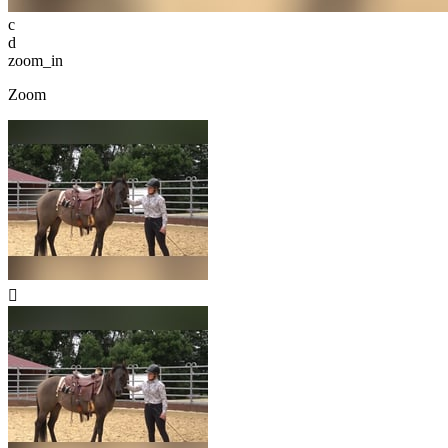
c
d
zoom_in
Zoom
