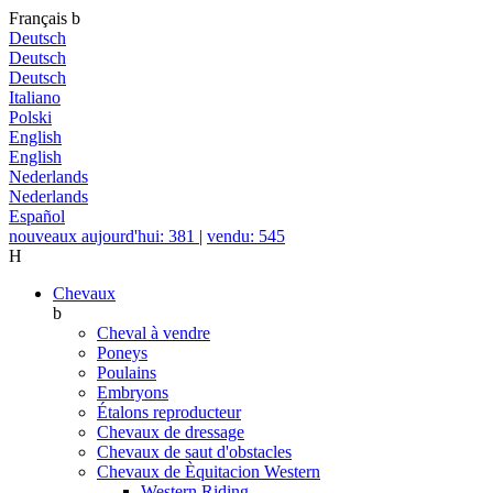
Français
b
Deutsch
Deutsch
Deutsch
Italiano
Polski
English
English
Nederlands
Nederlands
Español
nouveaux aujourd'hui: 381
|
vendu: 545
H
Chevaux
b
Cheval à vendre
Poneys
Poulains
Embryons
Étalons reproducteur
Chevaux de dressage
Chevaux de saut d'obstacles
Chevaux de Èquitacion Western
Western Riding