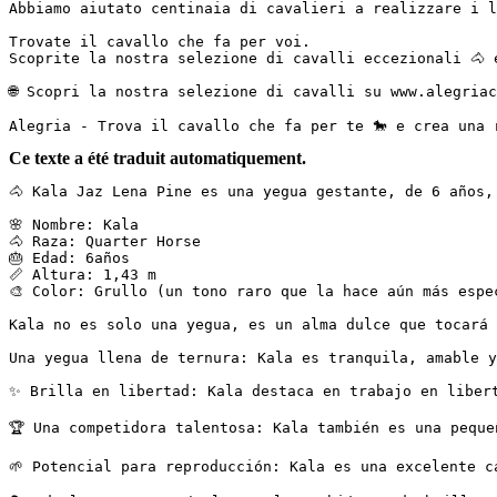
Abbiamo aiutato centinaia di cavalieri a realizzare i l
Trovate il cavallo che fa per voi.

Scoprite la nostra selezione di cavalli eccezionali 🐴 
🌐 Scopri la nostra selezione di cavalli su www.alegriac
Alegria - Trova il cavallo che fa per te 🐎 e crea una 
Ce texte a été traduit automatiquement.
🐴 Kala Jaz Lena Pine es una yegua gestante, de 6 años, d
🌸 Nombre: Kala  

🐴 Raza: Quarter Horse  

🎂 Edad: 6años  

📏 Altura: 1,43 m  

🎨 Color: Grullo (un tono raro que la hace aún más especia
Kala no es solo una yegua, es un alma dulce que tocará 
Una yegua llena de ternura: Kala es tranquila, amable y
✨ Brilla en libertad: Kala destaca en trabajo en liberta
🏆 Una competidora talentosa: Kala también es una peque
🌱 Potencial para reproducción: Kala es una excelente ca