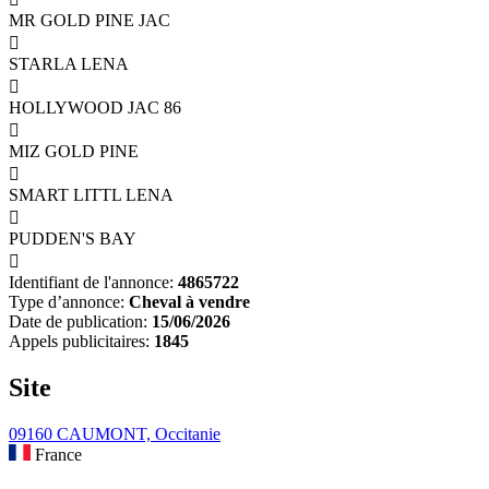
MR GOLD PINE JAC

STARLA LENA

HOLLYWOOD JAC 86

MIZ GOLD PINE

SMART LITTL LENA

PUDDEN'S BAY

Identifiant de l'annonce:
4865722
Type d’annonce:
Cheval à vendre
Date de publication:
15/06/2026
Appels publicitaires:
1845
Site
09160 CAUMONT, Occitanie
France