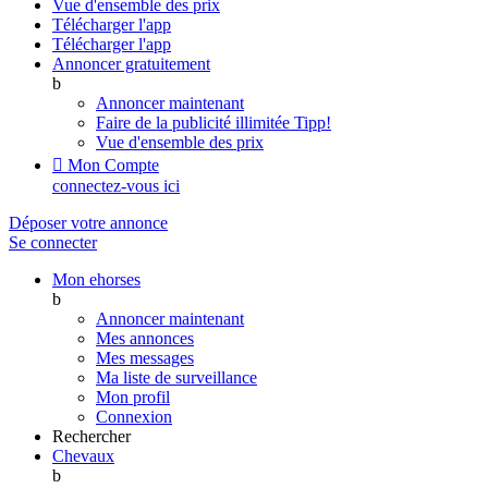
Vue d'ensemble des prix
Télécharger l'app
Télécharger l'app
Annoncer gratuitement
b
Annoncer maintenant
Faire de la publicité illimitée
Tipp!
Vue d'ensemble des prix

Mon Compte
connectez-vous ici
Déposer votre annonce
Se connecter
Mon ehorses
b
Annoncer maintenant
Mes annonces
Mes messages
Ma liste de surveillance
Mon profil
Connexion
Rechercher
Chevaux
b