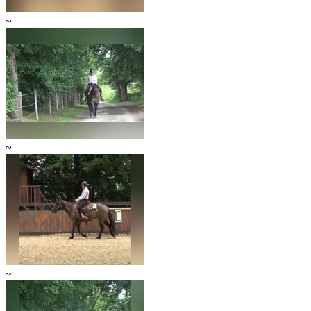
~
~
~