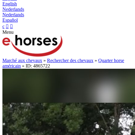
English
Nederlands
Nederlands
Español
c


Menu
Marché aux chevaux
»
Rechercher des chevaux
»
Quarter horse
américain
» ID: 4865722