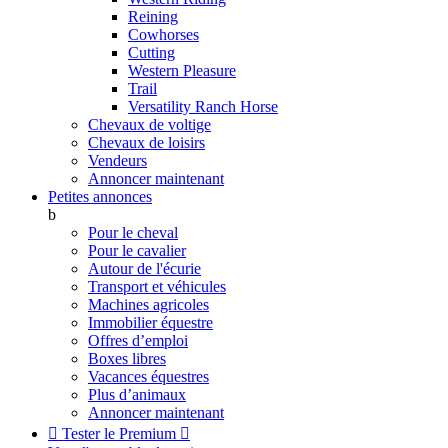
Reining
Cowhorses
Cutting
Western Pleasure
Trail
Versatility Ranch Horse
Chevaux de voltige
Chevaux de loisirs
Vendeurs
Annoncer maintenant
Petites annonces
b
Pour le cheval
Pour le cavalier
Autour de l'écurie
Transport et véhicules
Machines agricoles
Immobilier équestre
Offres d’emploi
Boxes libres
Vacances équestres
Plus d’animaux
Annoncer maintenant

Tester le Premium
