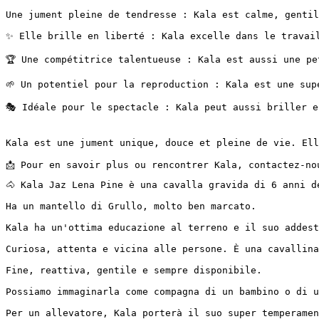
Une jument pleine de tendresse : Kala est calme, gentil
✨ Elle brille en liberté : Kala excelle dans le travail
🏆 Une compétitrice talentueuse : Kala est aussi une pe
🌱 Un potentiel pour la reproduction : Kala est une supe
🎭 Idéale pour le spectacle : Kala peut aussi briller en
Kala est une jument unique, douce et pleine de vie. Ell
📩 Pour en savoir plus ou rencontrer Kala, contactez-no
🐴 Kala Jaz Lena Pine è una cavalla gravida di 6 anni del
Ha un mantello di Grullo, molto ben marcato.

Kala ha un'ottima educazione al terreno e il suo addestr
Curiosa, attenta e vicina alle persone. È una cavallina v
Fine, reattiva, gentile e sempre disponibile.

Possiamo immaginarla come compagna di un bambino o di una
Per un allevatore, Kala porterà il suo super temperamento