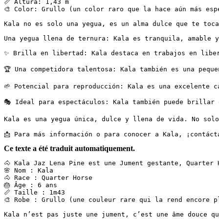
📏 Altura: 1,43 m  

🎨 Color: Grullo (un color raro que la hace aún más espec
Kala no es solo una yegua, es un alma dulce que te toca
Una yegua llena de ternura: Kala es tranquila, amable y
✨ Brilla en libertad: Kala destaca en trabajos en liber
🏆 Una competidora talentosa: Kala también es una peque
🌱 Potencial para reproducción: Kala es una excelente ca
🎭 Ideal para espectáculos: Kala también puede brillar e
Kala es una yegua única, dulce y llena de vida. No solo 
📩 Para más información o para conocer a Kala, ¡contáct
Ce texte a été traduit automatiquement.
🐴 Kala Jaz Lena Pine est une Jument gestante, Quarter H
🌸 Nom : Kala

🐴 Race : Quarter Horse

🎂 Âge : 6 ans

📏 Taille : 1m43

🎨 Robe : Grullo (une couleur rare qui la rend encore plu
Kala n’est pas juste une jument, c’est une âme douce qu