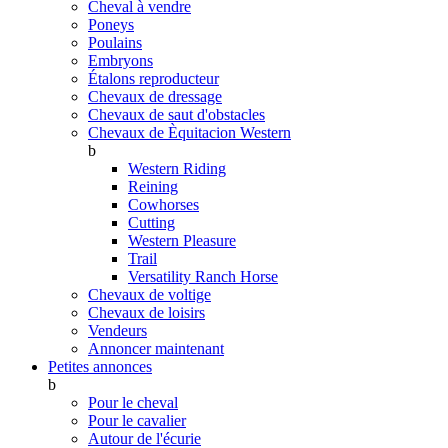
Cheval à vendre
Poneys
Poulains
Embryons
Étalons reproducteur
Chevaux de dressage
Chevaux de saut d'obstacles
Chevaux de Èquitacion Western
b
Western Riding
Reining
Cowhorses
Cutting
Western Pleasure
Trail
Versatility Ranch Horse
Chevaux de voltige
Chevaux de loisirs
Vendeurs
Annoncer maintenant
Petites annonces
b
Pour le cheval
Pour le cavalier
Autour de l'écurie