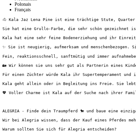
Polonais
Français
🐴 Kala Jaz Lena Pine ist eine trächtige Stute, Quarter H
Sie hat eine Grullo-Farbe, die sehr schön gezeichnet ist.
Kala hat eine sehr feine Bodenerziehung und ihr Einreite
✨ Sie ist neugierig, aufmerksam und menschenbezogen. Sie
Fein, reaktionsschnell, sanftmütig und immer aufnahmebere
🏡 Wir können sie uns sehr gut als Partnerin eines Kindes
Für einen Züchter würde Kala ihr Supertemperament und ih
Kala geht allein oder in Begleitung ins Freie. Sie lebt 
💖 Voller Charme ist Kala auf der Suche nach ihrer Famili
ALEGRIA - Finde dein Traumpferd 🐎 und baue eine einziga
Wir bei Alegria wissen, dass der Kauf eines Pferdes meh
Warum sollten Sie sich für Alegria entscheiden?
