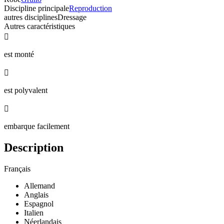
Discipline principale
Reproduction
autres disciplines
Dressage
Autres caractéristiques

est monté

est polyvalent

embarque facilement
Description
Français
Allemand
Anglais
Espagnol
Italien
Néerlandais