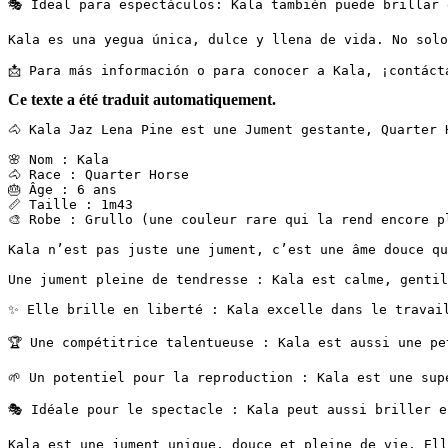
🎭 Ideal para espectáculos: Kala también puede brillar e
Kala es una yegua única, dulce y llena de vida. No solo 
📩 Para más información o para conocer a Kala, ¡contáct
Ce texte a été traduit automatiquement.
🐴 Kala Jaz Lena Pine est une Jument gestante, Quarter Ho
🌸 Nom : Kala

🐴 Race : Quarter Horse

🎂 Âge : 6 ans

📏 Taille : 1m43

🎨 Robe : Grullo (une couleur rare qui la rend encore plu
Kala n’est pas juste une jument, c’est une âme douce qu
Une jument pleine de tendresse : Kala est calme, gentil
✨ Elle brille en liberté : Kala excelle dans le travail
🏆 Une compétitrice talentueuse : Kala est aussi une pe
🌱 Un potentiel pour la reproduction : Kala est une supe
🎭 Idéale pour le spectacle : Kala peut aussi briller en
Kala est une jument unique, douce et pleine de vie. Ell