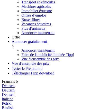
Transport et véhicules
Machines agricoles
Immobilier équestre
Offres d’emploi
Boxes libres
Vacances équestres
Plus d’animaux
Annoncer maintenant
Offre
Annoncer gratuitement
b
Annoncer maintenant
Faire de la publicité illimitée
Tipp!
Vue d'ensemble des prix
Vue d'ensemble des prix
Tester le Premium

Télécharger l'app
download
Français
b
Deutsch
Deutsch
Deutsch
Italiano
Polski
English