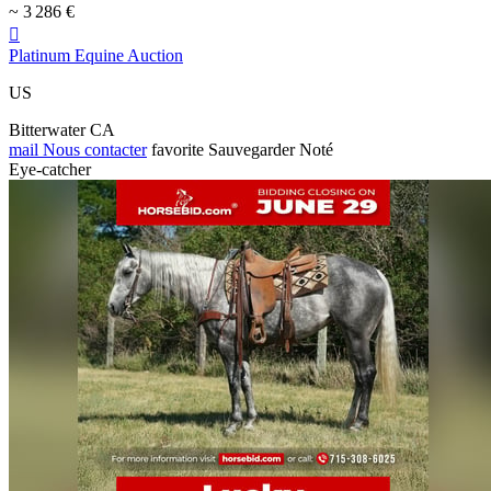
~ 3 286 €

Platinum Equine Auction
US
Bitterwater CA
mail
Nous contacter
favorite
Sauvegarder
Noté
Eye-catcher