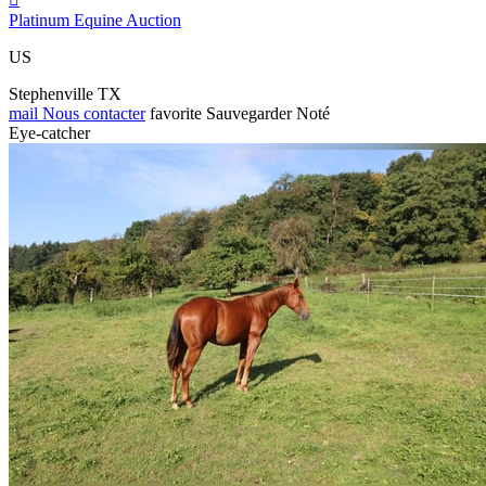
Platinum Equine Auction
US
Stephenville TX
mail
Nous contacter
favorite
Sauvegarder
Noté
Eye-catcher