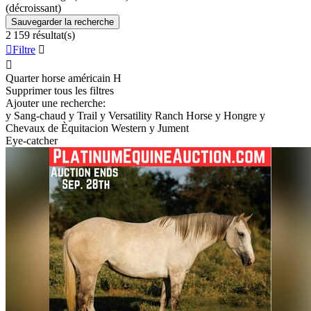
(décroissant)
Sauvegarder la recherche
2 159 résultat(s)

Filtre


Quarter horse américain
H
Supprimer tous les filtres
Ajouter une recherche:
y
Sang-chaud
y
Trail
y
Versatility Ranch Horse
y
Hongre
y
Chevaux de Èquitacion Western
y
Jument
Eye-catcher