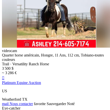
videocam
Quarter horse américain, Hongre, 11 Ans, 112 cm, Tobiano-toutes
couleurs
Trail · Versatility Ranch Horse
3 500 $
~ 3 286 €

Platinum Equine Auction
US
Weatherford TX
mail
Nous contacter
favorite
Sauvegarder
Noté
Eye-catcher