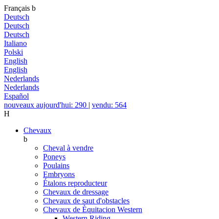
Français
b
Deutsch
Deutsch
Deutsch
Italiano
Polski
English
English
Nederlands
Nederlands
Español
nouveaux aujourd'hui: 290
|
vendu: 564
H
Chevaux
b
Cheval à vendre
Poneys
Poulains
Embryons
Étalons reproducteur
Chevaux de dressage
Chevaux de saut d'obstacles
Chevaux de Èquitacion Western
Western Riding