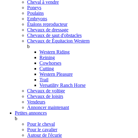
Cheval à vendre
Poneys
Poulains
Embryons
Étalons reproducteur
Chevaux de dressage
Chevaux de saut d'obstacles
Chevaux de Èquitacion Western
b
Western Riding
Reining
Cowhorses
Cutting
Western Pleasure
Trail
Versatility Ranch Horse
Chevaux de voltige
Chevaux de loisirs
Vendeurs
Annoncer maintenant
Petites annonces
b
Pour le cheval
Pour le cavalier
Autour de l'écurie