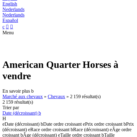
English
Nederlands
Nederlands
Español
c


Menu
American Quarter Horses à
vendre
En savoir plus
b
Marché aux chevaux
»
Chevaux
»
2 159 résultat(s)
2 159 résultat(s)
Trier par
Date (décroissant)
b
H
e
Date (décroissant)
b
Date ordre croissant
e
Prix ordre croissant
b
Prix
(décroissant)
e
Race ordre croissant
b
Race (décroissant)
e
Âge ordre
croissant
b
Âge (décroissant)
e
Taille ordre croissant
b
Taille