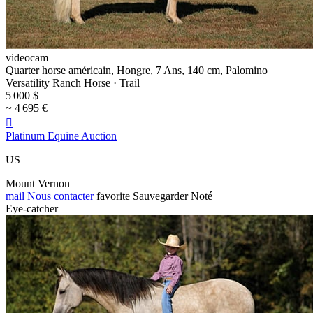
videocam
Quarter horse américain, Hongre, 7 Ans, 140 cm, Palomino
Versatility Ranch Horse · Trail
5 000 $
~ 4 695 €

Platinum Equine Auction
US
Mount Vernon
mail
Nous contacter
favorite
Sauvegarder
Noté
Eye-catcher