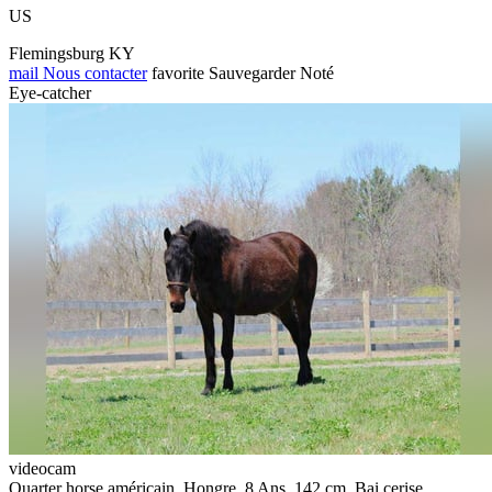
US
Flemingsburg KY
mail
Nous contacter
favorite
Sauvegarder
Noté
Eye-catcher
videocam
Quarter horse américain, Hongre, 8 Ans, 142 cm, Bai cerise