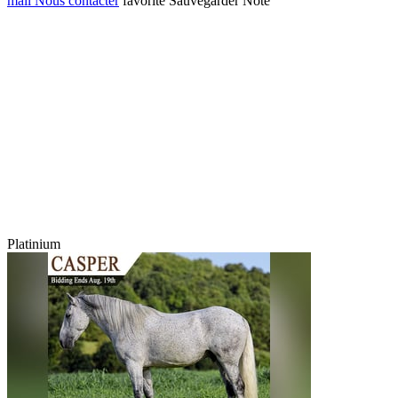
mail
Nous contacter
favorite
Sauvegarder
Noté
Platinium