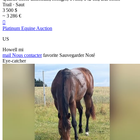
Trail · Saut
3 500 $
~ 3 286 €

Platinum Equine Auction
US
Howell mi
mail
Nous contacter
favorite
Sauvegarder
Noté
Eye-catcher