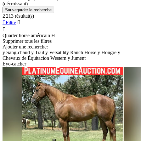
(décroissant)
Sauvegarder la recherche
2 213 résultat(s)

Filtre


Quarter horse américain
H
Supprimer tous les filtres
Ajouter une recherche:
y
Sang-chaud
y
Trail
y
Versatility Ranch Horse
y
Hongre
y
Chevaux de Èquitacion Western
y
Jument
Eye-catcher