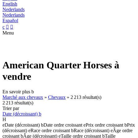
English
Nederlands
Nederlands
Español
c


Menu
American Quarter Horses à
vendre
En savoir plus
b
Marché aux chevaux
»
Chevaux
»
2 213 résultat(s)
2 213 résultat(s)
Trier par
Date (décroissant)
b
H
e
Date (décroissant)
b
Date ordre croissant
e
Prix ordre croissant
b
Prix
(décroissant)
e
Race ordre croissant
b
Race (décroissant)
e
Âge ordre
croissant
b
Âge (décroissant)
e
Taille ordre croissant
b
Taille