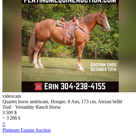
videocam
Quarter horse américain, Hongre, 8 Ans, 173 cm, Alezan brûlé
Trail · Versatility Ranch Horse
3 500 $
~ 3 286 €

Platinum Equine Auction