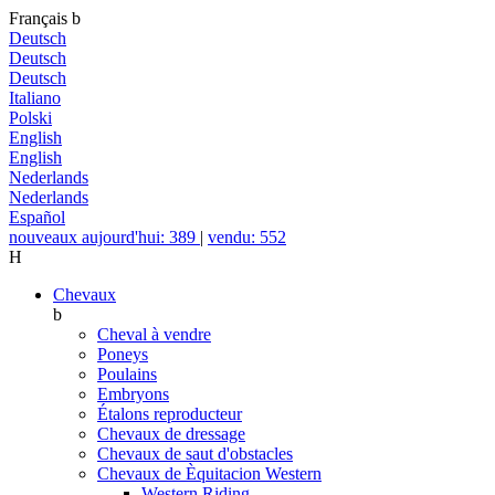
Français
b
Deutsch
Deutsch
Deutsch
Italiano
Polski
English
English
Nederlands
Nederlands
Español
nouveaux aujourd'hui: 389
|
vendu: 552
H
Chevaux
b
Cheval à vendre
Poneys
Poulains
Embryons
Étalons reproducteur
Chevaux de dressage
Chevaux de saut d'obstacles
Chevaux de Èquitacion Western
Western Riding