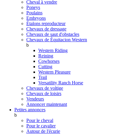
Cheval à vendre
Poneys
Poulains
Embryons
Étalons reproducteur
Chevaux de dressage
Chevaux de saut d'obstacles
Chevaux de Èquitacion Western
b
Western Riding
Reining
Cowhorses
Cutting
Western Pleasure
Trail
Versatility Ranch Horse
Chevaux de voltige
Chevaux de loisirs
Vendeurs
Annoncer maintenant
Petites annonces
b
Pour le cheval
Pour le cavalier
Autour de l'écurie