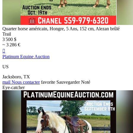
Quarter horse américain, Hongre, 5 Ans, 152 cm, Alezan brûlé
Trail
3 500 $
~ 3 286 €

Platinum Equine Auction
US
Jacksboro, TX
mail
Nous contacter
favorite
Sauvegarder
Noté
Eye-catcher