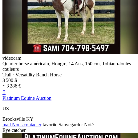
videocam
Quarter horse américain, Hongre, 14 Ans, 150 cm, Tobiano-toutes
couleurs
Trail · Versatility Ranch Horse
3 500 $
~ 3 286 €

Platinum Equine Auction
US
Brooksville KY
mail
Nous contacter
favorite
Sauvegarder
Noté
Eye-catcher