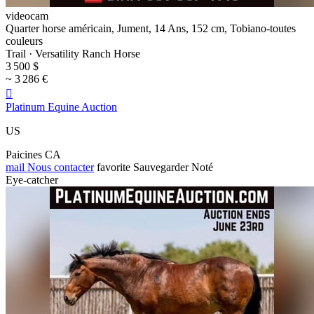
videocam
Quarter horse américain, Jument, 14 Ans, 152 cm, Tobiano-toutes
couleurs
Trail · Versatility Ranch Horse
3 500 $
~ 3 286 €

Platinum Equine Auction
US
Paicines CA
mail
Nous contacter
favorite
Sauvegarder
Noté
Eye-catcher