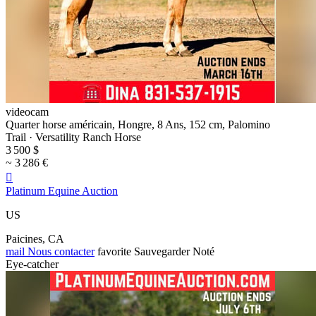
videocam
Quarter horse américain, Hongre, 8 Ans, 152 cm, Palomino
Trail · Versatility Ranch Horse
3 500 $
~ 3 286 €

Platinum Equine Auction
US
Paicines, CA
mail
Nous contacter
favorite
Sauvegarder
Noté
Eye-catcher