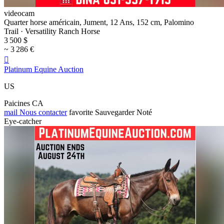
videocam
Quarter horse américain, Jument, 12 Ans, 152 cm, Palomino
Trail · Versatility Ranch Horse
3 500 $
~ 3 286 €

Platinum Equine Auction
US
Paicines CA
mail
Nous contacter
favorite
Sauvegarder
Noté
Eye-catcher