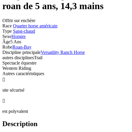
roan de 5 ans, 14,3 mains
Offrir sur enchère
Race
Quarter horse américain
Type
Sang-chaud
Sexe
Hongre
Âge
5 Ans
Robe
Roan-Bay
Discipline principale
Versatility Ranch Horse
autres disciplines
Trail
Spectacle équestre
Western Riding
Autres caractéristiques

site sécurisé

est polyvalent
Description