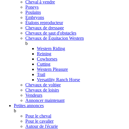
Cheval à vendre
Poneys
Poulains
Embryons
Étalons reproducteur
Chevaux de dressage
Chevaux de saut d'obstacles
Chevaux de Èquitacion Western
b
Western Riding
Reining
Cowhorses
Cutting
Western Pleasure
Trail
Versatility Ranch Horse
Chevaux de voltige
Chevaux de loisirs
Vendeurs
Annoncer maintenant
Petites annonces
b
Pour le cheval
Pour le cavalier
Autour de l'écurie