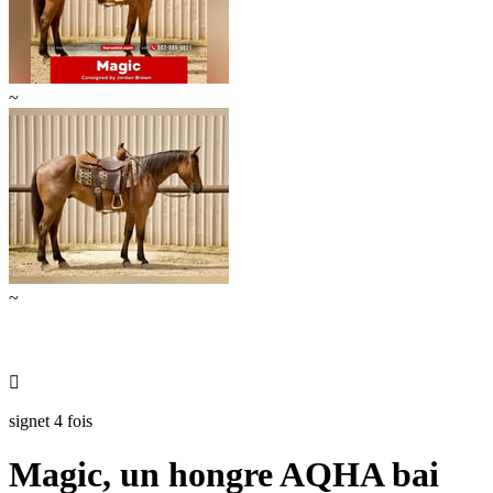
~
~

signet 4 fois
Magic, un hongre AQHA bai