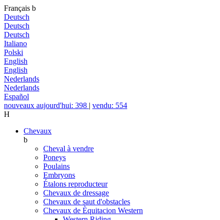
Français
b
Deutsch
Deutsch
Deutsch
Italiano
Polski
English
English
Nederlands
Nederlands
Español
nouveaux aujourd'hui: 398
|
vendu: 554
H
Chevaux
b
Cheval à vendre
Poneys
Poulains
Embryons
Étalons reproducteur
Chevaux de dressage
Chevaux de saut d'obstacles
Chevaux de Èquitacion Western
Western Riding