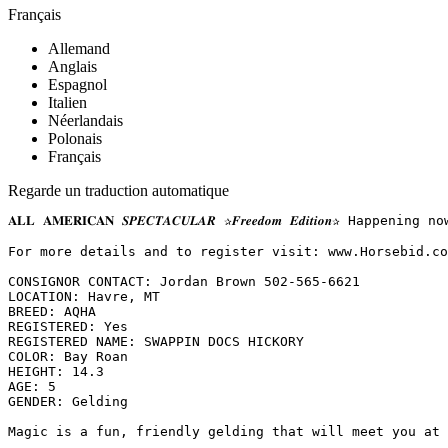
Français
Allemand
Anglais
Espagnol
Italien
Néerlandais
Polonais
Français
Regarde un traduction automatique
𝐀𝐋𝐋 𝐀𝐌𝐄𝐑𝐈𝐂𝐀𝐍 𝑺𝑷𝑬𝑪𝑻𝑨𝑪𝑼𝑳𝑨𝑹 ✰𝑭𝒓𝒆𝒆𝒅𝒐𝒎 𝑬𝒅𝒊𝒕
For more details and to register visit: www.Horsebid.com 
CONSIGNOR CONTACT: Jordan Brown 502-565-6621

LOCATION: Havre, MT

BREED: AQHA

REGISTERED: Yes

REGISTERED NAME: SWAPPIN DOCS HICKORY

COLOR: Bay Roan

HEIGHT: 14.3

AGE: 5

GENDER: Gelding

Magic is a fun, friendly gelding that will meet you at 