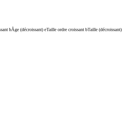
ssant
b
Âge (décroissant)
e
Taille ordre croissant
b
Taille (décroissant)