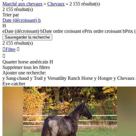
Marché aux chevaux
»
Chevaux
»
2 155 résultat(s)
2 155 résultat(s)
Trier par
Date (décroissant)
b
H
e
Date (décroissant)
b
Date ordre croissant
e
Prix ordre croissant
b
Prix 
Sauvegarder la recherche
2 155 résultat(s)

Filtre


Quarter horse américain
H
Supprimer tous les filtres
Ajouter une recherche:
y
Sang-chaud
y
Trail
y
Versatility Ranch Horse
y
Hongre
y
Chevaux 
Eye-catcher