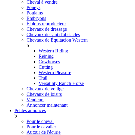
Cheval à vendre
Poneys
Poulains
Embryons
Étalons reproducteur
Chevaux de dressage
Chevaux de saut d'obstacles
Chevaux de Èquitacion Western
b
Western Riding
Reining
Cowhorses
Cutting
Western Pleasure
Trail
Versatility Ranch Horse
Chevaux de voltige
Chevaux de loisirs
Vendeurs
Annoncer maintenant
Petites annonces
b
Pour le cheval
Pour le cavalier
Autour de l'écurie