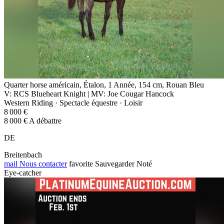
Quarter horse américain, Étalon, 1 Année, 154 cm, Rouan Bleu
V: RCS Blueheart Knight | MV: Joe Cougar Hancock
Western Riding · Spectacle équestre · Loisir
8 000 €
8 000 € A débattre
DE
Breitenbach
mail
Nous contacter
favorite
Sauvegarder
Noté
Eye-catcher