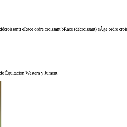
(décroissant)
e
Race ordre croissant
b
Race (décroissant)
e
Âge ordre croi
de Èquitacion Western
y
Jument