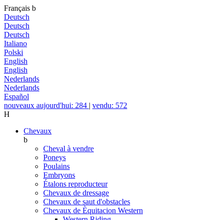
Français
b
Deutsch
Deutsch
Deutsch
Italiano
Polski
English
English
Nederlands
Nederlands
Español
nouveaux aujourd'hui: 284
|
vendu: 572
H
Chevaux
b
Cheval à vendre
Poneys
Poulains
Embryons
Étalons reproducteur
Chevaux de dressage
Chevaux de saut d'obstacles
Chevaux de Èquitacion Western
Western Riding