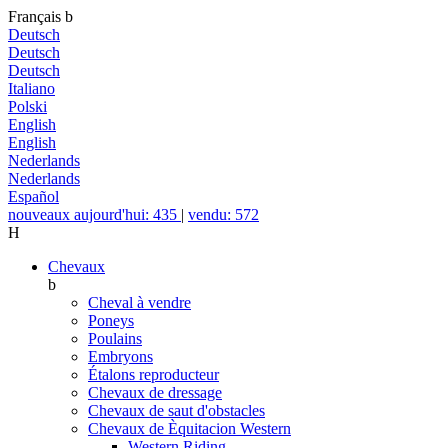
Français
b
Deutsch
Deutsch
Deutsch
Italiano
Polski
English
English
Nederlands
Nederlands
Español
nouveaux aujourd'hui: 435
|
vendu: 572
H
Chevaux
b
Cheval à vendre
Poneys
Poulains
Embryons
Étalons reproducteur
Chevaux de dressage
Chevaux de saut d'obstacles
Chevaux de Èquitacion Western
Western Riding