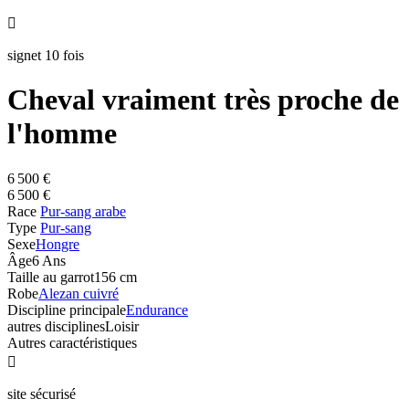

signet 10 fois
Cheval vraiment très proche de
l'homme
6 500 €
6 500 €
Race
Pur-sang arabe
Type
Pur-sang
Sexe
Hongre
Âge
6 Ans
Taille au garrot
156 cm
Robe
Alezan cuivré
Discipline principale
Endurance
autres disciplines
Loisir
Autres caractéristiques

site sécurisé