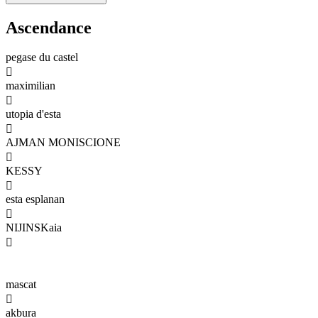
Ascendance
pegase du castel

maximilian

utopia d'esta

AJMAN MONISCIONE

KESSY

esta esplanan

NIJINSKaia

mascat

akbura