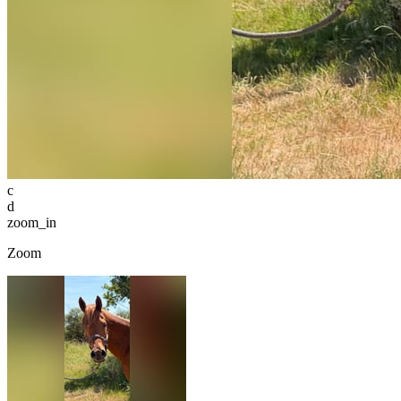
c
d
zoom_in
Zoom