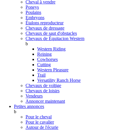
Cheval à vendre
Poneys
Poulains
Embryons
Étalons reproducteur
Chevaux de dressage
Chevaux de saut d'obstacles
Chevaux de Èquitacion Western
b
Western Riding
Reining
Cowhorses
Cutting
Western Pleasure
Trail
Versatility Ranch Horse
Chevaux de voltige
Chevaux de loisirs
Vendeurs
Annoncer maintenant
Petites annonces
b
Pour le cheval
Pour le cavalier
Autour de l'écurie