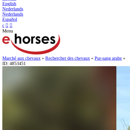
English
Nederlands
Nederlands
Español
c


Menu
Marché aux chevaux
»
Rechercher des chevaux
»
Pur-sang arabe
»
ID: 4853451