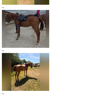
~
~
~