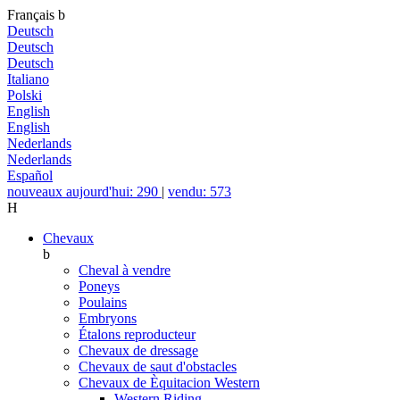
Français
b
Deutsch
Deutsch
Deutsch
Italiano
Polski
English
English
Nederlands
Nederlands
Español
nouveaux aujourd'hui: 290
|
vendu: 573
H
Chevaux
b
Cheval à vendre
Poneys
Poulains
Embryons
Étalons reproducteur
Chevaux de dressage
Chevaux de saut d'obstacles
Chevaux de Èquitacion Western
Western Riding