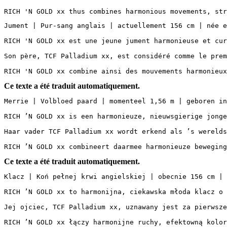
RICH 'N GOLD xx thus combines harmonious movements, str
Jument | Pur-sang anglais | actuellement 156 cm | née en 
RICH 'N GOLD xx est une jeune jument harmonieuse et cur
Son père, TCF Palladium xx, est considéré comme le prem
RICH 'N GOLD xx combine ainsi des mouvements harmonieux
Ce texte a été traduit automatiquement.
Merrie | Volbloed paard | momenteel 1,56 m | geboren in
RICH ’N GOLD xx is een harmonieuze, nieuwsgierige jonge
Haar vader TCF Palladium xx wordt erkend als ’s werelds
RICH ’N GOLD xx combineert daarmee harmonieuze beweging
Ce texte a été traduit automatiquement.
Klacz | Koń pełnej krwi angielskiej | obecnie 156 cm | 
RICH ’N GOLD xx to harmonijna, ciekawska młoda klacz o 
Jej ojciec, TCF Palladium xx, uznawany jest za pierwsze
RICH ’N GOLD xx łączy harmonijne ruchy, efektowną kolor