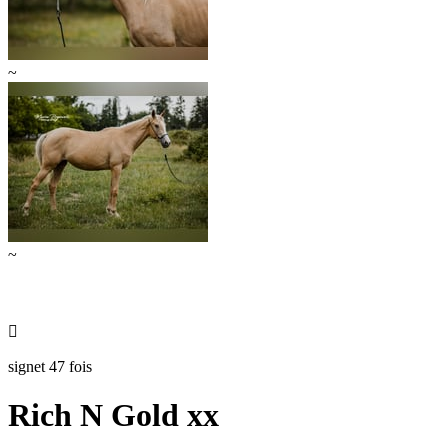
~
~

signet 47 fois
Rich N Gold xx