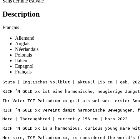
Sans dermite estivale
Description
Français
Allemand
Anglais
Néerlandais
Polonais
Italien
Espagnol
Français
Stute | Englisches Vollblut | aktuell 156 cm | geb. 2022
RICH ’N GOLD xx ist eine harmonische, neugierige Jungst
Ihr Vater TCF Palladium xx gilt als weltweit erster Smo
RICH ’N GOLD xx vereint damit harmonische Bewegungen, f
Mare | Thoroughbred | currently 156 cm | born 2022

RICH 'N GOLD xx is a harmonious, curious young mare wit
Her sire, TCF Palladium xx, is considered the world's f