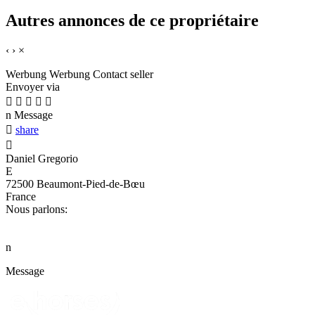
Autres annonces de ce propriétaire
‹
›
×
Werbung
Werbung
Contact seller
Envoyer via





n
Message

share

Daniel Gregorio
E
72500 Beaumont-Pied-de-Bœu
France
Nous parlons:
n
Message