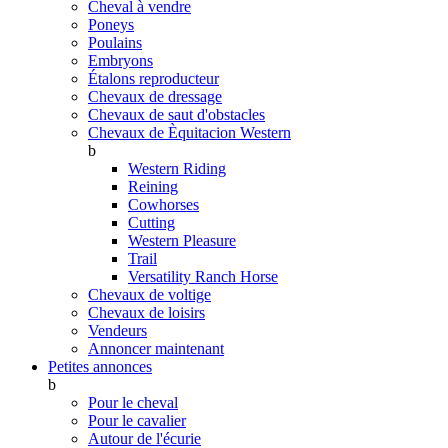
Cheval à vendre
Poneys
Poulains
Embryons
Étalons reproducteur
Chevaux de dressage
Chevaux de saut d'obstacles
Chevaux de Èquitacion Western
b
Western Riding
Reining
Cowhorses
Cutting
Western Pleasure
Trail
Versatility Ranch Horse
Chevaux de voltige
Chevaux de loisirs
Vendeurs
Annoncer maintenant
Petites annonces
b
Pour le cheval
Pour le cavalier
Autour de l'écurie