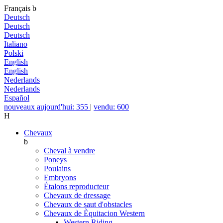
Français
b
Deutsch
Deutsch
Deutsch
Italiano
Polski
English
English
Nederlands
Nederlands
Español
nouveaux aujourd'hui: 355
|
vendu: 600
H
Chevaux
b
Cheval à vendre
Poneys
Poulains
Embryons
Étalons reproducteur
Chevaux de dressage
Chevaux de saut d'obstacles
Chevaux de Èquitacion Western
Western Riding