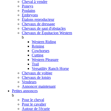
Cheval à vendre
Poneys
Poulains
Embryons
Étalons reproducteur
Chevaux de dressage
Chevaux de saut d'obstacles
Chevaux de Èquitacion Western
b
Western Riding
Reining
Cowhorses
Cutting
Western Pleasure
Trail
Versatility Ranch Horse
Chevaux de voltige
Chevaux de loisirs
Vendeurs
Annoncer maintenant
Petites annonces
b
Pour le cheval
Pour le cavalier
Autour de l'écurie