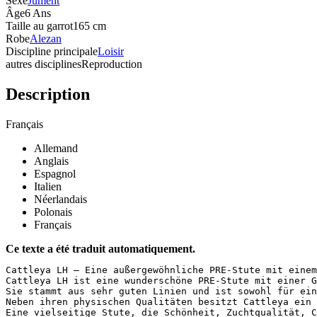
Sexe
Jument
Âge
6 Ans
Taille au garrot
165 cm
Robe
Alezan
Discipline principale
Loisir
autres disciplines
Reproduction
Description
Français
Allemand
Anglais
Espagnol
Italien
Néerlandais
Polonais
Français
Ce texte a été traduit automatiquement.
Cattleya LH – Eine außergewöhnliche PRE-Stute mit einem 
Cattleya LH ist eine wunderschöne PRE-Stute mit einer G
Sie stammt aus sehr guten Linien und ist sowohl für ein
Neben ihren physischen Qualitäten besitzt Cattleya ein 
Eine vielseitige Stute, die Schönheit, Zuchtqualität, C