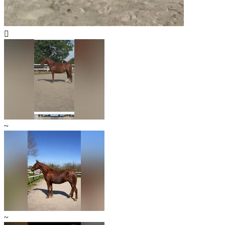

~
~