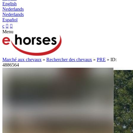
English
Nederlands
Nederlands
Español
c


Menu
Marché aux chevaux
»
Rechercher des chevaux
»
PRE
» ID:
4886564