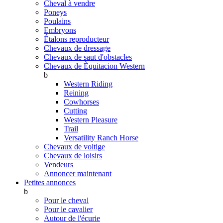
Cheval à vendre
Poneys
Poulains
Embryons
Étalons reproducteur
Chevaux de dressage
Chevaux de saut d'obstacles
Chevaux de Èquitacion Western
b
Western Riding
Reining
Cowhorses
Cutting
Western Pleasure
Trail
Versatility Ranch Horse
Chevaux de voltige
Chevaux de loisirs
Vendeurs
Annoncer maintenant
Petites annonces
b
Pour le cheval
Pour le cavalier
Autour de l'écurie