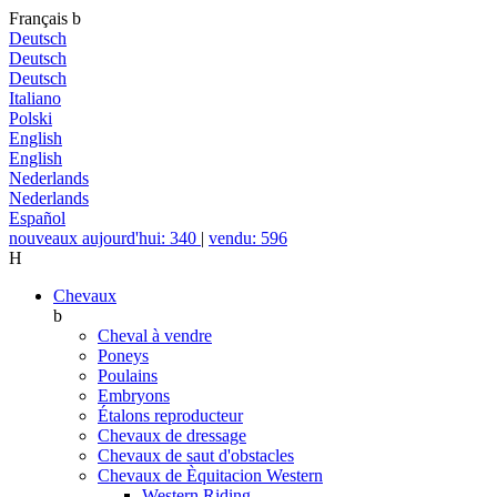
Français
b
Deutsch
Deutsch
Deutsch
Italiano
Polski
English
English
Nederlands
Nederlands
Español
nouveaux aujourd'hui: 340
|
vendu: 596
H
Chevaux
b
Cheval à vendre
Poneys
Poulains
Embryons
Étalons reproducteur
Chevaux de dressage
Chevaux de saut d'obstacles
Chevaux de Èquitacion Western
Western Riding