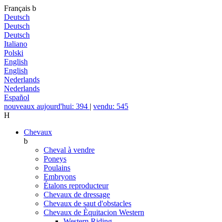
Français
b
Deutsch
Deutsch
Deutsch
Italiano
Polski
English
English
Nederlands
Nederlands
Español
nouveaux aujourd'hui: 394
|
vendu: 545
H
Chevaux
b
Cheval à vendre
Poneys
Poulains
Embryons
Étalons reproducteur
Chevaux de dressage
Chevaux de saut d'obstacles
Chevaux de Èquitacion Western
Western Riding