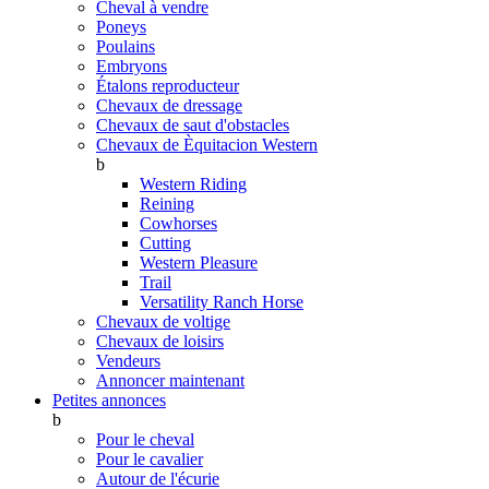
Cheval à vendre
Poneys
Poulains
Embryons
Étalons reproducteur
Chevaux de dressage
Chevaux de saut d'obstacles
Chevaux de Èquitacion Western
b
Western Riding
Reining
Cowhorses
Cutting
Western Pleasure
Trail
Versatility Ranch Horse
Chevaux de voltige
Chevaux de loisirs
Vendeurs
Annoncer maintenant
Petites annonces
b
Pour le cheval
Pour le cavalier
Autour de l'écurie