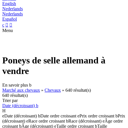
English
Nederlands
Nederlands
Español
c


Menu
Poneys de selle allemand à
vendre
En savoir plus
b
Marché aux chevaux
»
Chevaux
»
640 résultat(s)
640 résultat(s)
Trier par
Date (décroissant)
b
H
e
Date (décroissant)
b
Date ordre croissant
e
Prix ordre croissant
b
Prix
(décroissant)
e
Race ordre croissant
b
Race (décroissant)
e
Âge ordre
croissant
b
Âge (décroissant)
e
Taille ordre croissant
b
Taille