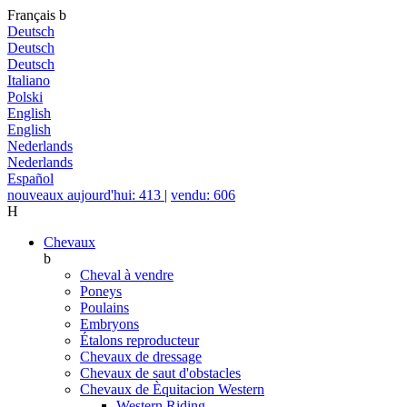
Français
b
Deutsch
Deutsch
Deutsch
Italiano
Polski
English
English
Nederlands
Nederlands
Español
nouveaux aujourd'hui: 413
|
vendu: 606
H
Chevaux
b
Cheval à vendre
Poneys
Poulains
Embryons
Étalons reproducteur
Chevaux de dressage
Chevaux de saut d'obstacles
Chevaux de Èquitacion Western
Western Riding