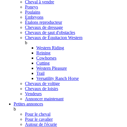
Cheval à vendre
Poneys
Poulains
Embryons
Étalons reproducteur
Chevaux de dressage
Chevaux de saut d'obstacles
Chevaux de Èquitacion Western
b
Western Riding
Reining
Cowhorses
Cutting
Western Pleasure
Trail
Versatility Ranch Horse
Chevaux de voltige
Chevaux de loisirs
Vendeurs
Annoncer maintenant
Petites annonces
b
Pour le cheval
Pour le cavalier
Autour de l'écurie