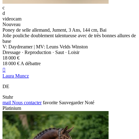
c
d
videocam
Nouveau
Poney de selle allemand, Jument, 3 Ans, 144 cm, Bai
Jolie pouliche doublement talentueuse avec de très bonnes allures de
base
V: Daydreamer | MV: Leuns Velds Winston
Dressage · Reproduction · Saut · Loisir
18 000 €
18 000 € A débattre

Laura Muncz
DE
Stuhr
mail
Nous contacter
favorite
Sauvegarder
Noté
Platinium