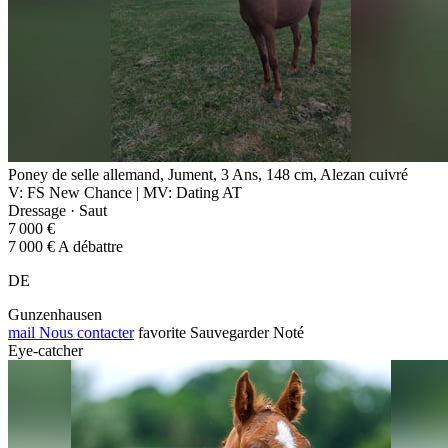
Poney de selle allemand, Jument, 3 Ans, 148 cm, Alezan cuivré
V: FS New Chance | MV: Dating AT
Dressage · Saut
7 000 €
7 000 € A débattre
DE
Gunzenhausen
mail
Nous contacter
favorite
Sauvegarder
Noté
Eye-catcher