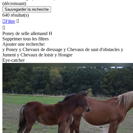
(décroissant)
Sauvegarder la recherche
640 résultat(s)

Filtre


Poney de selle allemand
H
Supprimer tous les filtres
Ajouter une recherche:
y
Poney
y
Chevaux de dressage
y
Chevaux de saut d'obstacles
y
Jument
y
Chevaux de loisir
y
Hongre
Eye-catcher