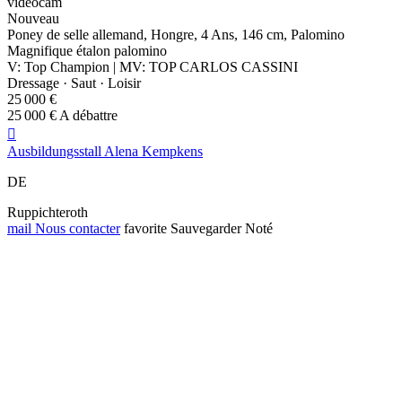
videocam
Nouveau
Poney de selle allemand, Hongre, 4 Ans, 146 cm, Palomino
Magnifique étalon palomino
V: Top Champion | MV: TOP CARLOS CASSINI
Dressage · Saut · Loisir
25 000 €
25 000 € A débattre

Ausbildungsstall Alena Kempkens
DE
Ruppichteroth
mail
Nous contacter
favorite
Sauvegarder
Noté