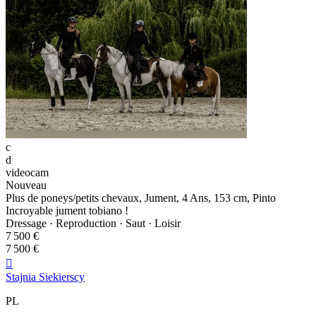
c
d
videocam
Nouveau
Plus de poneys/petits chevaux, Jument, 4 Ans, 153 cm, Pinto
Incroyable jument tobiano !
Dressage · Reproduction · Saut · Loisir
7 500 €
7 500 €

Stajnia Siekierscy
PL