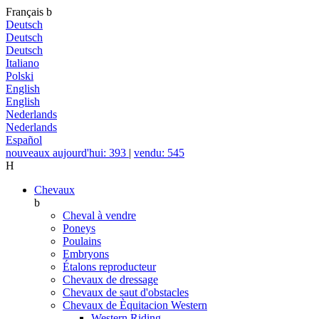
Français
b
Deutsch
Deutsch
Deutsch
Italiano
Polski
English
English
Nederlands
Nederlands
Español
nouveaux aujourd'hui: 393
|
vendu: 545
H
Chevaux
b
Cheval à vendre
Poneys
Poulains
Embryons
Étalons reproducteur
Chevaux de dressage
Chevaux de saut d'obstacles
Chevaux de Èquitacion Western
Western Riding