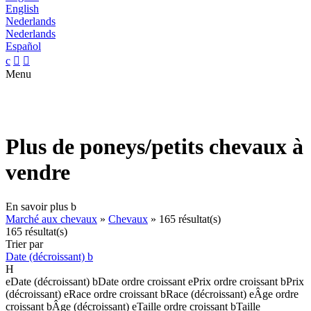
English
Nederlands
Nederlands
Español
c


Menu
Plus de poneys/petits chevaux à
vendre
En savoir plus
b
Marché aux chevaux
»
Chevaux
»
165 résultat(s)
165 résultat(s)
Trier par
Date (décroissant)
b
H
e
Date (décroissant)
b
Date ordre croissant
e
Prix ordre croissant
b
Prix
(décroissant)
e
Race ordre croissant
b
Race (décroissant)
e
Âge ordre
croissant
b
Âge (décroissant)
e
Taille ordre croissant
b
Taille