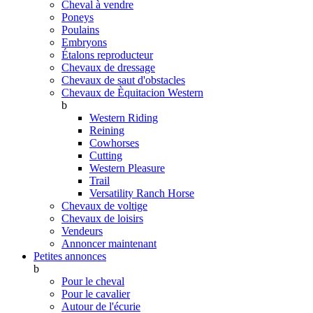
Cheval à vendre
Poneys
Poulains
Embryons
Étalons reproducteur
Chevaux de dressage
Chevaux de saut d'obstacles
Chevaux de Èquitacion Western
b
Western Riding
Reining
Cowhorses
Cutting
Western Pleasure
Trail
Versatility Ranch Horse
Chevaux de voltige
Chevaux de loisirs
Vendeurs
Annoncer maintenant
Petites annonces
b
Pour le cheval
Pour le cavalier
Autour de l'écurie