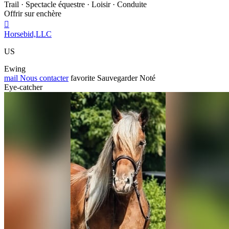
Trail · Spectacle équestre · Loisir · Conduite
Offrir sur enchère

Horsebid,LLC
US
Ewing
mail
Nous contacter
favorite
Sauvegarder
Noté
Eye-catcher