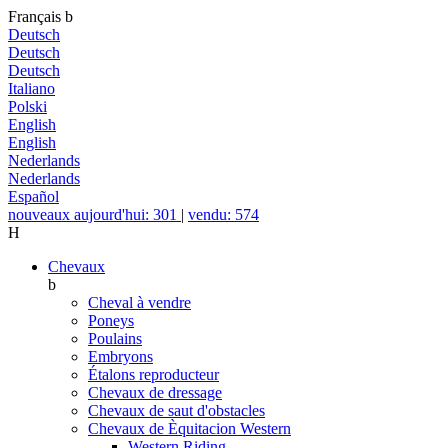
Français
b
Deutsch
Deutsch
Deutsch
Italiano
Polski
English
English
Nederlands
Nederlands
Español
nouveaux aujourd'hui: 301
|
vendu: 574
H
Chevaux
b
Cheval à vendre
Poneys
Poulains
Embryons
Étalons reproducteur
Chevaux de dressage
Chevaux de saut d'obstacles
Chevaux de Èquitacion Western
Western Riding