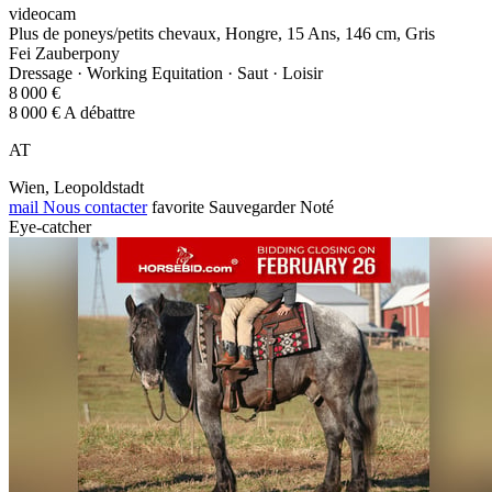
videocam
Plus de poneys/petits chevaux, Hongre, 15 Ans, 146 cm, Gris
Fei Zauberpony
Dressage · Working Equitation · Saut · Loisir
8 000 €
8 000 € A débattre
AT
Wien, Leopoldstadt
mail
Nous contacter
favorite
Sauvegarder
Noté
Eye-catcher