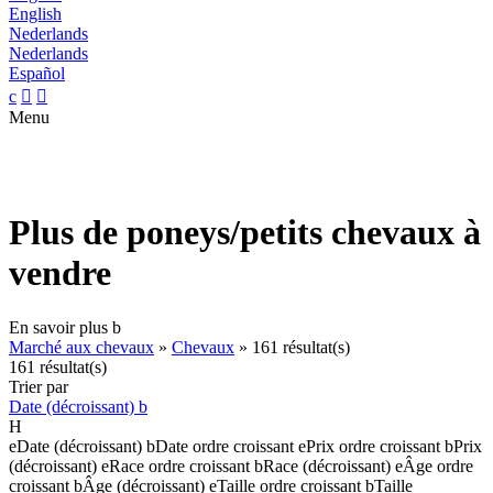
English
Nederlands
Nederlands
Español
c


Menu
Plus de poneys/petits chevaux à
vendre
En savoir plus
b
Marché aux chevaux
»
Chevaux
»
161 résultat(s)
161 résultat(s)
Trier par
Date (décroissant)
b
H
e
Date (décroissant)
b
Date ordre croissant
e
Prix ordre croissant
b
Prix
(décroissant)
e
Race ordre croissant
b
Race (décroissant)
e
Âge ordre
croissant
b
Âge (décroissant)
e
Taille ordre croissant
b
Taille