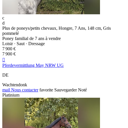
c
d
Plus de poneys/petits chevaux, Hongre, 7 Ans, 148 cm, Gris
pommelé
Poney familial de 7 ans à vendre
Loisir · Saut · Dressage
7 900 €
7 900 €

Pferdevermittlung May NRW UG
DE
Wachtendonk
mail
Nous contacter
favorite
Sauvegarder
Noté
Platinium