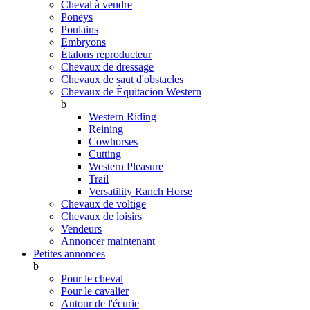
Cheval à vendre
Poneys
Poulains
Embryons
Étalons reproducteur
Chevaux de dressage
Chevaux de saut d'obstacles
Chevaux de Èquitacion Western
b
Western Riding
Reining
Cowhorses
Cutting
Western Pleasure
Trail
Versatility Ranch Horse
Chevaux de voltige
Chevaux de loisirs
Vendeurs
Annoncer maintenant
Petites annonces
b
Pour le cheval
Pour le cavalier
Autour de l'écurie