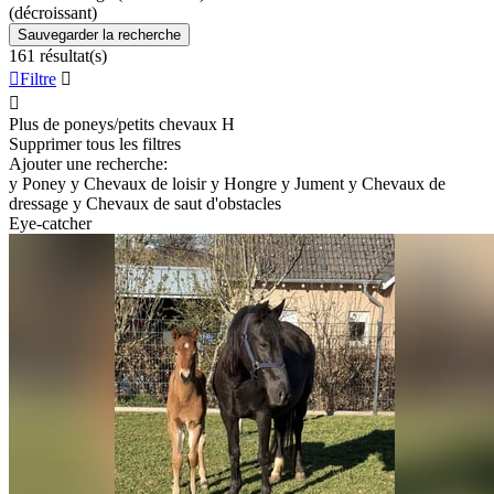
(décroissant)
Sauvegarder la recherche
161 résultat(s)

Filtre


Plus de poneys/petits chevaux
H
Supprimer tous les filtres
Ajouter une recherche:
y
Poney
y
Chevaux de loisir
y
Hongre
y
Jument
y
Chevaux de
dressage
y
Chevaux de saut d'obstacles
Eye-catcher