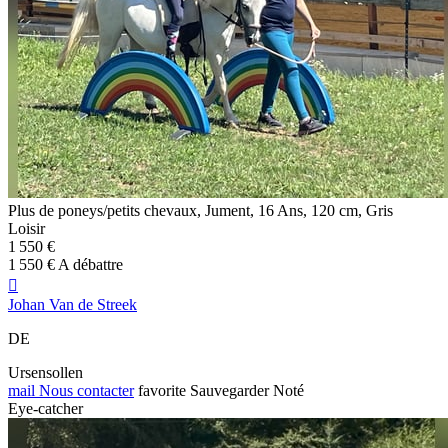
Plus de poneys/petits chevaux, Jument, 16 Ans, 120 cm, Gris
Loisir
1 550 €
1 550 € A débattre

Johan Van de Streek
DE
Ursensollen
mail
Nous contacter
favorite
Sauvegarder
Noté
Eye-catcher