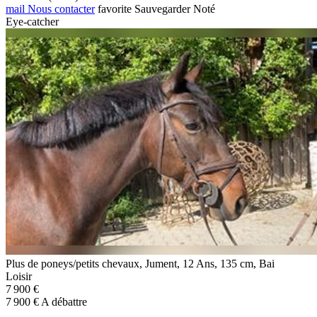
mail
Nous contacter
favorite
Sauvegarder
Noté
Eye-catcher
Plus de poneys/petits chevaux, Jument, 12 Ans, 135 cm, Bai
Loisir
7 900 €
7 900 € A débattre