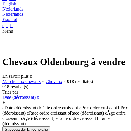
English
Nederlands
Nederlands
Español
c


Menu
Chevaux Oldenbourg à vendre
En savoir plus
b
Marché aux chevaux
»
Chevaux
»
918 résultat(s)
918 résultat(s)
Trier par
Date (décroissant)
b
H
e
Date (décroissant)
b
Date ordre croissant
e
Prix ordre croissant
b
Prix
(décroissant)
e
Race ordre croissant
b
Race (décroissant)
e
Âge ordre
croissant
b
Âge (décroissant)
e
Taille ordre croissant
b
Taille
(décroissant)
Sauvegarder la recherche