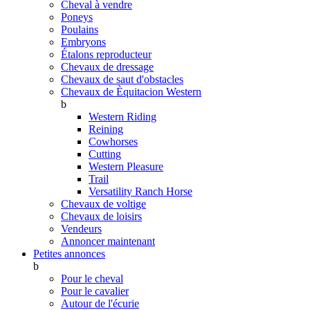
Cheval à vendre
Poneys
Poulains
Embryons
Étalons reproducteur
Chevaux de dressage
Chevaux de saut d'obstacles
Chevaux de Èquitacion Western
b
Western Riding
Reining
Cowhorses
Cutting
Western Pleasure
Trail
Versatility Ranch Horse
Chevaux de voltige
Chevaux de loisirs
Vendeurs
Annoncer maintenant
Petites annonces
b
Pour le cheval
Pour le cavalier
Autour de l'écurie