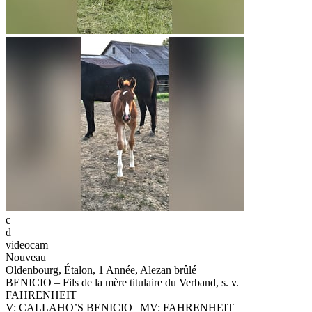
c
d
videocam
Nouveau
Oldenbourg, Étalon, 1 Année, Alezan brûlé
BENICIO – Fils de la mère titulaire du Verband, s. v.
FAHRENHEIT
V: CALLAHO’S BENICIO | MV: FAHRENHEIT