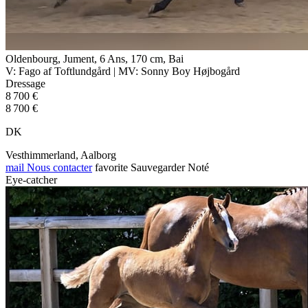
Oldenbourg, Jument, 6 Ans, 170 cm, Bai
V: Fago af Toftlundgård | MV: Sonny Boy Højbogård
Dressage
8 700 €
8 700 €
DK
Vesthimmerland, Aalborg
mail
Nous contacter
favorite
Sauvegarder
Noté
Eye-catcher