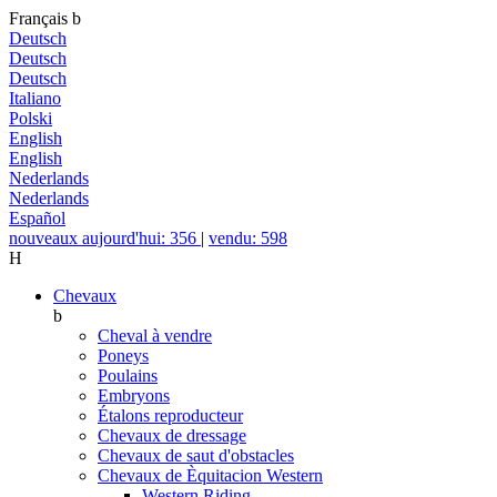
Français
b
Deutsch
Deutsch
Deutsch
Italiano
Polski
English
English
Nederlands
Nederlands
Español
nouveaux aujourd'hui: 356
|
vendu: 598
H
Chevaux
b
Cheval à vendre
Poneys
Poulains
Embryons
Étalons reproducteur
Chevaux de dressage
Chevaux de saut d'obstacles
Chevaux de Èquitacion Western
Western Riding