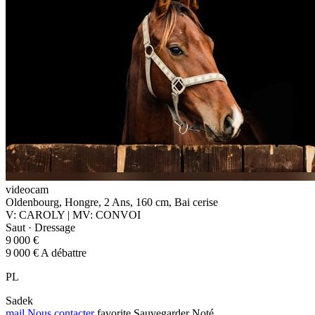
videocam
Oldenbourg, Hongre, 2 Ans, 160 cm, Bai cerise
V: CAROLY | MV: CONVOI
Saut · Dressage
9 000 €
9 000 € A débattre
PL
Sadek
mail
Nous contacter
favorite
Sauvegarder
Noté