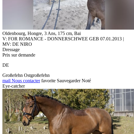
Oldenbourg, Hongre, 3 Ans, 175 cm, Bai
V: FOR ROMANCE - DONNERSCHWEE GEB 07.01.2013 |
MV: DE NIRO
Dressage
Prix sur demande
DE
Großefehn Ostgroßefehn
mail
Nous contacter
favorite
Sauvegarder
Noté
Eye-catcher