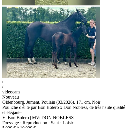
c
d
videocam
Nouveau
Oldenbourg, Jument, Poulain (03/2026), 171 cm, Noir
Pouliche d'élite par Bon Bolero x Don Nobless, de très haute qualité
et élégante
V: Bon Bolero | MV: DON NOBLESS
Dressage · Reproduction · Saut · Loisir
5 000 € à 10 000 €