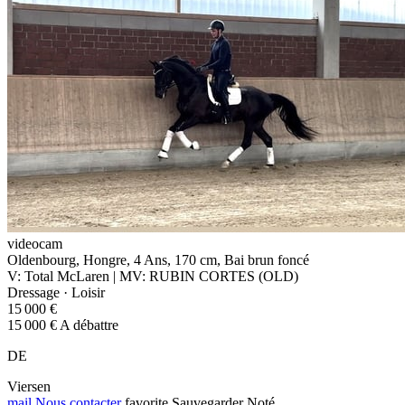
videocam
Oldenbourg, Hongre, 4 Ans, 170 cm, Bai brun foncé
V: Total McLaren | MV: RUBIN CORTES (OLD)
Dressage · Loisir
15 000 €
15 000 € A débattre
DE
Viersen
mail
Nous contacter
favorite
Sauvegarder
Noté