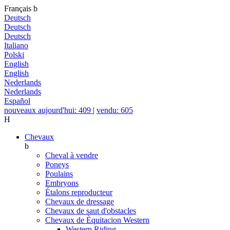
Français
b
Deutsch
Deutsch
Deutsch
Italiano
Polski
English
English
Nederlands
Nederlands
Español
nouveaux aujourd'hui: 409
|
vendu: 605
H
Chevaux
b
Cheval à vendre
Poneys
Poulains
Embryons
Étalons reproducteur
Chevaux de dressage
Chevaux de saut d'obstacles
Chevaux de Èquitacion Western
Western Riding