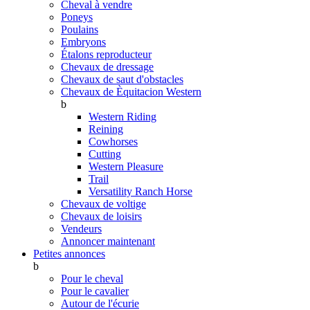
Cheval à vendre
Poneys
Poulains
Embryons
Étalons reproducteur
Chevaux de dressage
Chevaux de saut d'obstacles
Chevaux de Èquitacion Western
b
Western Riding
Reining
Cowhorses
Cutting
Western Pleasure
Trail
Versatility Ranch Horse
Chevaux de voltige
Chevaux de loisirs
Vendeurs
Annoncer maintenant
Petites annonces
b
Pour le cheval
Pour le cavalier
Autour de l'écurie