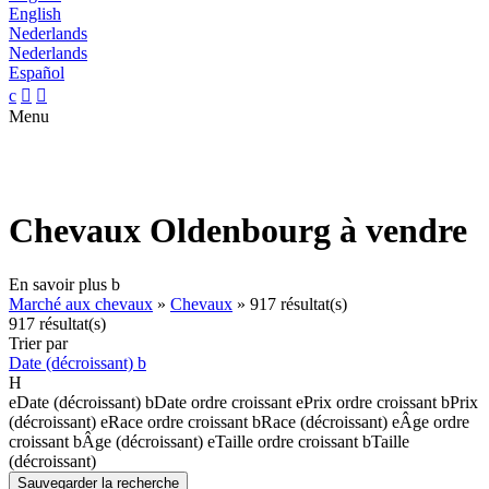
English
Nederlands
Nederlands
Español
c


Menu
Chevaux Oldenbourg à vendre
En savoir plus
b
Marché aux chevaux
»
Chevaux
»
917 résultat(s)
917 résultat(s)
Trier par
Date (décroissant)
b
H
e
Date (décroissant)
b
Date ordre croissant
e
Prix ordre croissant
b
Prix
(décroissant)
e
Race ordre croissant
b
Race (décroissant)
e
Âge ordre
croissant
b
Âge (décroissant)
e
Taille ordre croissant
b
Taille
(décroissant)
Sauvegarder la recherche