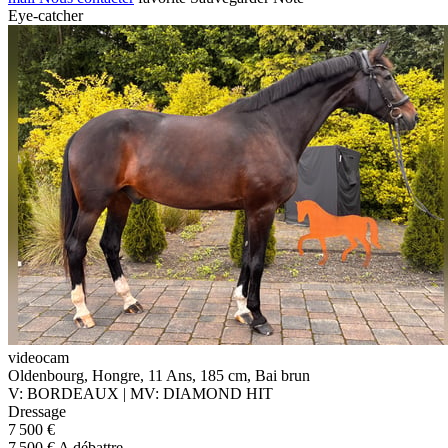
Eye-catcher
videocam
Oldenbourg, Hongre, 11 Ans, 185 cm, Bai brun
V: BORDEAUX | MV: DIAMOND HIT
Dressage
7 500 €
7 500 € A débattre