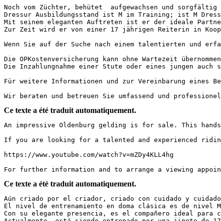
Noch vom Züchter, behütet  aufgewachsen und sorgfältig 
Dressur Ausbildungsstand ist M im Training; ist M Dressu
Mit seinem eleganten Auftreten ist er der ideale Partne
Zur Zeit wird er von einer 17 jährigen Reiterin in Koope
Wenn Sie auf der Suche nach einem talentierten und erfa
Die OPKostenversicherung kann ohne Wartezeit übernommen
Die Inzahlungnahme einer Stute oder eines jungen auch sc
Für weitere Informationen und zur Vereinbarung eines Be
Wir beraten und betreuen Sie umfassend und professionel
Ce texte a été traduit automatiquement.
An impressive Oldenburg gelding is for sale. This hands
If you are looking for a talented and experienced ridin
https://www.youtube.com/watch?v=mZDy4KLL4hg

For further information and to arrange a viewing appoin
Ce texte a été traduit automatiquement.
Aún criado por el criador, criado con cuidado y cuidado
El nivel de entrenamiento en doma clásica es de nivel M;
Con su elegante presencia, es el compañero ideal para c
Actualmente, está siendo entrenado por una jinete de 17 