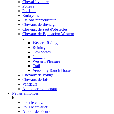
Cheval à vendre
Poneys
Poulains
Embryons
Étalons reproducteur
Chevaux de dressage
Chevaux de saut d'obstacles
Chevaux de Èquitacion Western
b
Western Riding
Reining
Cowhorses
Cutting
Western Pleasure
Trail
Versatility Ranch Horse
Chevaux de voltige
Chevaux de loisirs
Vendeurs
Annoncer maintenant
Petites annonces
b
Pour le cheval
Pour le cavalier
Autour de l'écurie