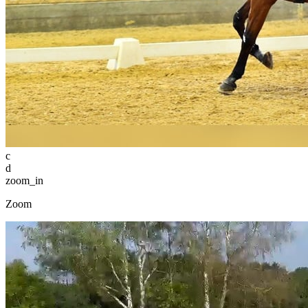
c
d
zoom_in
Zoom