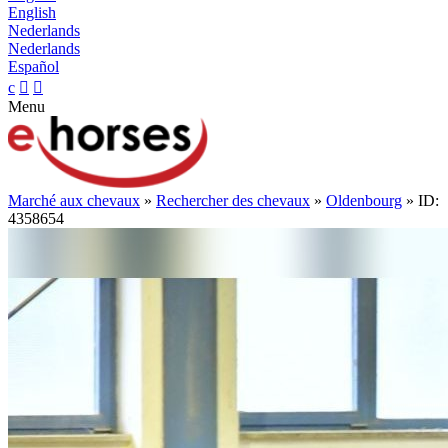
English
Nederlands
Nederlands
Español
c


Menu
Marché aux chevaux
»
Rechercher des chevaux
»
Oldenbourg
» ID:
4358654