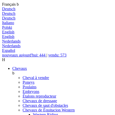
Français
b
Deutsch
Deutsch
Deutsch
Italiano
Polski
English
English
Nederlands
Nederlands
Español
nouveaux aujourd'hui: 444
|
vendu: 573
H
Chevaux
b
Cheval à vendre
Poneys
Poulains
Embryons
Étalons reproducteur
Chevaux de dressage
Chevaux de saut d'obstacles
Chevaux de Èquitacion Western
Western Riding