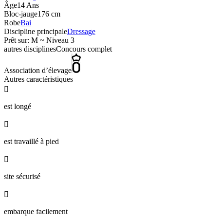
Âge
14 Ans
Bloc-jauge
176 cm
Robe
Bai
Discipline principale
Dressage
Prêt sur: M ~ Niveau 3
autres disciplines
Concours complet
Association d’élevage
Autres caractéristiques

est longé

est travaillé à pied

site sécurisé

embarque facilement