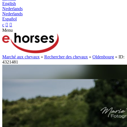
English
Nederlands
Nederlands
Español
c


Menu
Marché aux chevaux
»
Rechercher des chevaux
»
Oldenbourg
» ID:
4321481