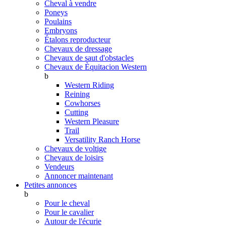
Cheval à vendre
Poneys
Poulains
Embryons
Étalons reproducteur
Chevaux de dressage
Chevaux de saut d'obstacles
Chevaux de Èquitacion Western
b
Western Riding
Reining
Cowhorses
Cutting
Western Pleasure
Trail
Versatility Ranch Horse
Chevaux de voltige
Chevaux de loisirs
Vendeurs
Annoncer maintenant
Petites annonces
b
Pour le cheval
Pour le cavalier
Autour de l'écurie