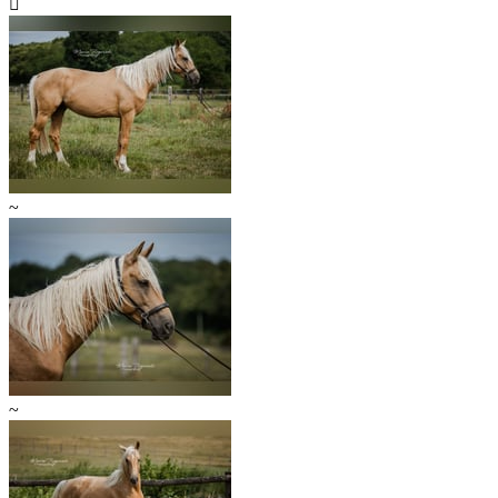

~
~