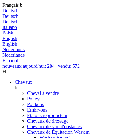
Français
b
Deutsch
Deutsch
Deutsch
Italiano
Polski
English
English
Nederlands
Nederlands
Español
nouveaux aujourd'hui: 284
|
vendu: 572
H
Chevaux
b
Cheval à vendre
Poneys
Poulains
Embryons
Étalons reproducteur
Chevaux de dressage
Chevaux de saut d'obstacles
Chevaux de Èquitacion Western
Western Riding