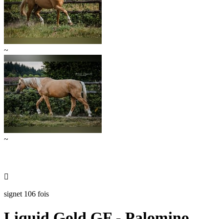
~
~

signet 106 fois
Liquid Gold GF - Palomino