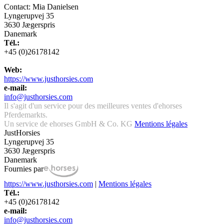
Contact: Mia Danielsen
Lyngerupvej 35
3630 Jægerspris
Danemark
Tél.:
+45 (0)26178142
Web:
https://www.justhorsies.com
e-mail:
info@justhorsies.com
Il s'agit d'un service pour des meilleures ventes d'ehorses
Pferdemarkts.
Un service de ehorses GmbH & Co. KG
Mentions légales
JustHorsies
Lyngerupvej 35
3630 Jægerspris
Danemark
Fournies par
https://www.justhorsies.com
|
Mentions légales
Tél.:
+45 (0)26178142
e-mail:
info@justhorsies.com