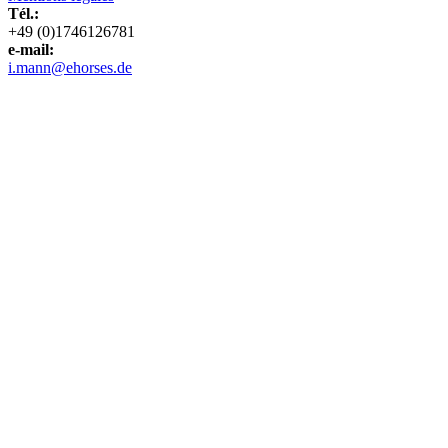
Tél.:
+49 (0)1746126781
e-mail:
i.mann@ehorses.de