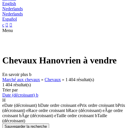
English
Nederlands
Nederlands
Español
c


Menu
Chevaux Hanovrien à vendre
En savoir plus
b
Marché aux chevaux
»
Chevaux
»
1 404 résultat(s)
1 404 résultat(s)
Trier par
Date (décroissant)
b
H
e
Date (décroissant)
b
Date ordre croissant
e
Prix ordre croissant
b
Prix
(décroissant)
e
Race ordre croissant
b
Race (décroissant)
e
Âge ordre
croissant
b
Âge (décroissant)
e
Taille ordre croissant
b
Taille
(décroissant)
Sauvegarder la recherche