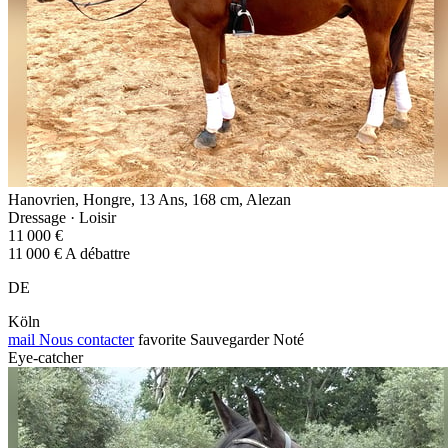
Hanovrien, Hongre, 13 Ans, 168 cm, Alezan
Dressage · Loisir
11 000 €
11 000 € A débattre
DE
Köln
mail
Nous contacter
favorite
Sauvegarder
Noté
Eye-catcher