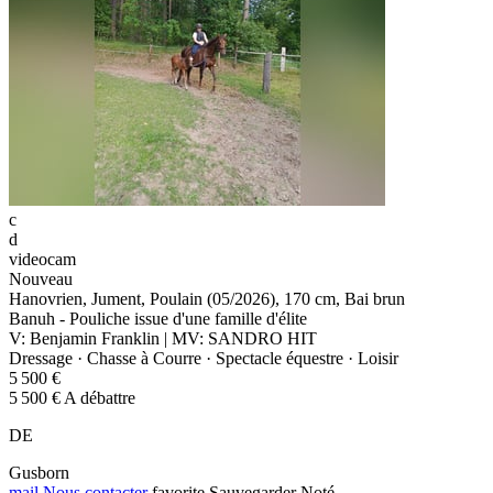
c
d
videocam
Nouveau
Hanovrien, Jument, Poulain (05/2026), 170 cm, Bai brun
Banuh - Pouliche issue d'une famille d'élite
V: Benjamin Franklin | MV: SANDRO HIT
Dressage · Chasse à Courre · Spectacle équestre · Loisir
5 500 €
5 500 € A débattre
DE
Gusborn
mail
Nous contacter
favorite
Sauvegarder
Noté