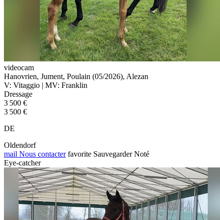
videocam
Hanovrien, Jument, Poulain (05/2026), Alezan
V: Vitaggio | MV: Franklin
Dressage
3 500 €
3 500 €
DE
Oldendorf
mail
Nous contacter
favorite
Sauvegarder
Noté
Eye-catcher