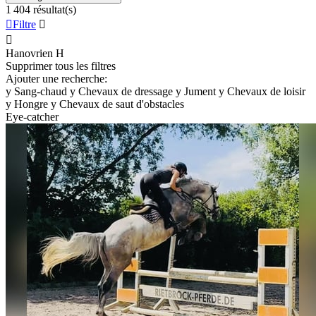
1 404 résultat(s)

Filtre


Hanovrien
H
Supprimer tous les filtres
Ajouter une recherche:
y
Sang-chaud
y
Chevaux de dressage
y
Jument
y
Chevaux de loisir
y
Hongre
y
Chevaux de saut d'obstacles
Eye-catcher