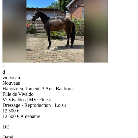
c
d
videocam
Nouveau
Hanovrien, Jument, 3 Ans, Bai brun
Fille de Vivaldo
V: Vivaldos | MV: Finest
Dressage · Reproduction · Loisir
12 500 €
12 500 € A débattre
DE
Oerel