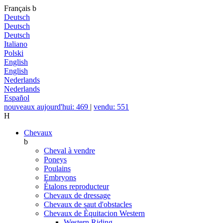
Français
b
Deutsch
Deutsch
Deutsch
Italiano
Polski
English
English
Nederlands
Nederlands
Español
nouveaux aujourd'hui: 469
|
vendu: 551
H
Chevaux
b
Cheval à vendre
Poneys
Poulains
Embryons
Étalons reproducteur
Chevaux de dressage
Chevaux de saut d'obstacles
Chevaux de Èquitacion Western
Western Riding