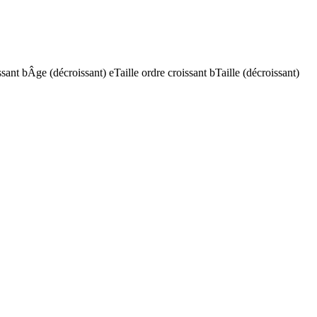
ssant
b
Âge (décroissant)
e
Taille ordre croissant
b
Taille (décroissant)