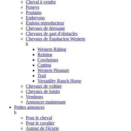
Cheval à vendre
Poneys
Poulains
Embryons
Étalons reproducteur
Chevaux de dressage
Chevaux de saut d'obstacles
Chevaux de Èquitacion Western
b
Western Riding
Reining
Cowhorses
Cutting
Western Pleasure
Trail
Versatility Ranch Horse
Chevaux de voltige
Chevaux de loisirs
Vendeurs
Annoncer maintenant
Petites annonces
b
Pour le cheval
Pour le cavalier
Autour de l'écurie