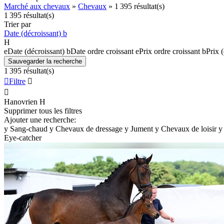
Marché aux chevaux
»
Chevaux
»
1 395 résultat(s)
1 395 résultat(s)
Trier par
Date (décroissant)
b
H
e
Date (décroissant)
b
Date ordre croissant
e
Prix ordre croissant
b
Prix 
Sauvegarder la recherche
1 395 résultat(s)

Filtre


Hanovrien
H
Supprimer tous les filtres
Ajouter une recherche:
y
Sang-chaud
y
Chevaux de dressage
y
Jument
y
Chevaux de loisir
y
Eye-catcher