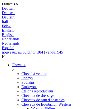
Français
b
Deutsch
Deutsch
Deutsch
Italiano
Polski
English
English
Nederlands
Nederlands
Español
nouveaux aujourd'hui: 384
|
vendu: 545
H
Chevaux
b
Cheval à vendre
Poneys
Poulains
Embryons
Étalons reproducteur
Chevaux de dressage
Chevaux de saut d'obstacles
Chevaux de Èquitacion Western
Western Riding