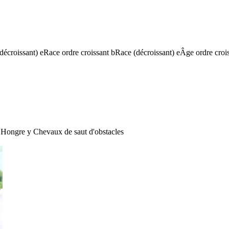
(décroissant)
e
Race ordre croissant
b
Race (décroissant)
e
Âge ordre croi
Hongre
y
Chevaux de saut d'obstacles