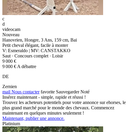
c
d
videocam
Nouveau
Hanovrien, Hongre, 3 Ans, 159 cm, Bai
Petit cheval élégant, facile à monter
V: Esmeraldo | MV: CANSTAKKO
Saut · Concours complet · Loisir
9 000 €
9 000 € A débattre
DE
Zernien
mail
Nous contacter
favorite
Sauvegarder
Noté
Insérez maintenant - simple, rapide et réussi !
Trouvez les acheteurs potentiels pour votre annonce sur ehorses, le
plus grand marché pour le monde des chevaux. Commencez
maintenant en quelques minutes seulement !
Maintenant, publier une annonce.
Platinium