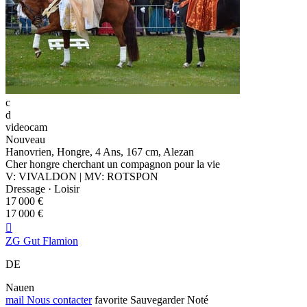
c
d
videocam
Nouveau
Hanovrien, Hongre, 4 Ans, 167 cm, Alezan
Cher hongre cherchant un compagnon pour la vie
V: VIVALDON | MV: ROTSPON
Dressage · Loisir
17 000 €
17 000 €

ZG Gut Flamion
DE
Nauen
mail
Nous contacter
favorite
Sauvegarder
Noté