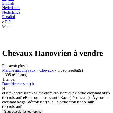
English
Nederlands
Nederlands
Español
c


Menu
Chevaux Hanovrien à vendre
En savoir plus
b
Marché aux chevaux
»
Chevaux
»
1 395 résultat(s)
1 395 résultat(s)
Trier par
Date (décroissant)
b
H
e
Date (décroissant)
b
Date ordre croissant
e
Prix ordre croissant
b
Prix
(décroissant)
e
Race ordre croissant
b
Race (décroissant)
e
Âge ordre
croissant
b
Âge (décroissant)
e
Taille ordre croissant
b
Taille
(décroissant)
Sauvegarder la recherche