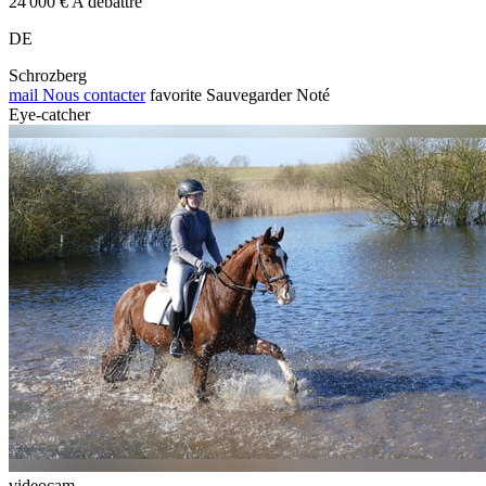
24 000 € A débattre
DE
Schrozberg
mail
Nous contacter
favorite
Sauvegarder
Noté
Eye-catcher
videocam