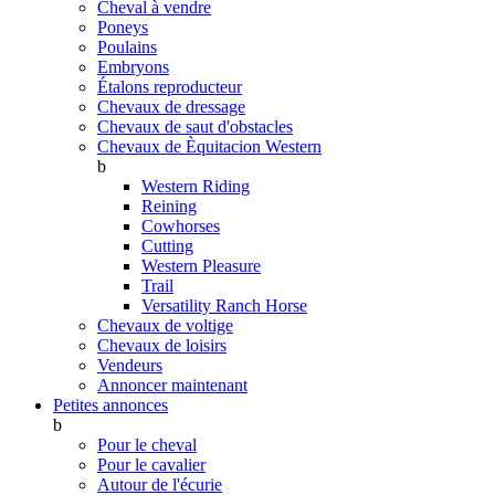
Cheval à vendre
Poneys
Poulains
Embryons
Étalons reproducteur
Chevaux de dressage
Chevaux de saut d'obstacles
Chevaux de Èquitacion Western
b
Western Riding
Reining
Cowhorses
Cutting
Western Pleasure
Trail
Versatility Ranch Horse
Chevaux de voltige
Chevaux de loisirs
Vendeurs
Annoncer maintenant
Petites annonces
b
Pour le cheval
Pour le cavalier
Autour de l'écurie