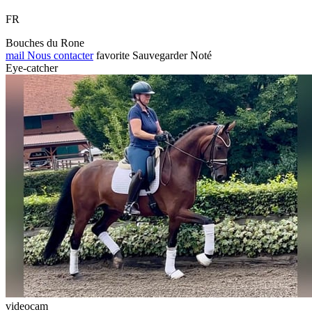
FR
Bouches du Rone
mail
Nous contacter
favorite
Sauvegarder
Noté
Eye-catcher
videocam