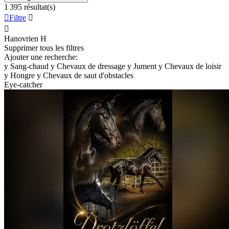
1 395 résultat(s)

Filtre


Hanovrien
H
Supprimer tous les filtres
Ajouter une recherche:
y
Sang-chaud
y
Chevaux de dressage
y
Jument
y
Chevaux de loisir
y
Hongre
y
Chevaux de saut d'obstacles
Eye-catcher