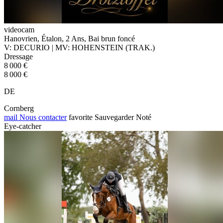
videocam
Hanovrien, Étalon, 2 Ans, Bai brun foncé
V: DECURIO | MV: HOHENSTEIN (TRAK.)
Dressage
8 000 €
8 000 €
DE
Cornberg
mail
Nous contacter
favorite
Sauvegarder
Noté
Eye-catcher