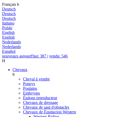
Français
b
Deutsch
Deutsch
Deutsch
Italiano
Polski
English
English
Nederlands
Nederlands
Español
nouveaux aujourd'hui: 387
|
vendu: 546
H
Chevaux
b
Cheval à vendre
Poneys
Poulains
Embryons
Étalons reproducteur
Chevaux de dressage
Chevaux de saut d'obstacles
Chevaux de Èquitacion Western
Western Riding