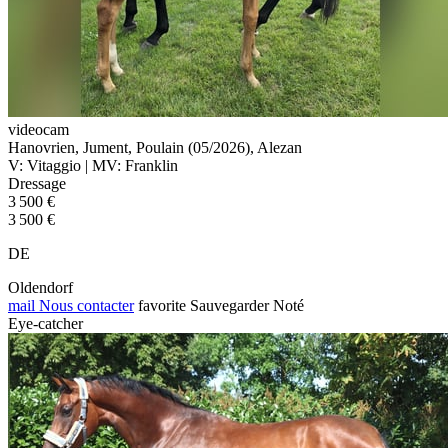
videocam
Hanovrien, Jument, Poulain (05/2026), Alezan
V: Vitaggio | MV: Franklin
Dressage
3 500 €
3 500 €
DE
Oldendorf
mail
Nous contacter
favorite
Sauvegarder
Noté
Eye-catcher