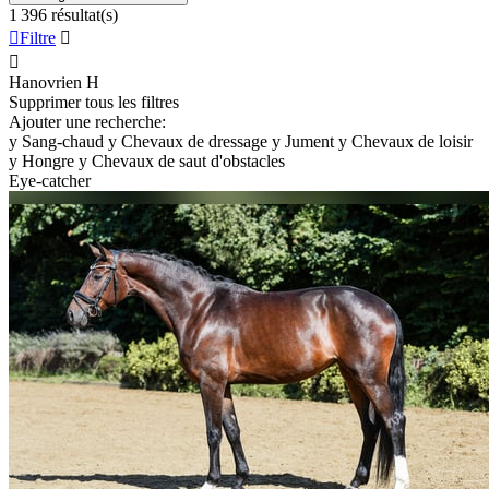
1 396 résultat(s)

Filtre


Hanovrien
H
Supprimer tous les filtres
Ajouter une recherche:
y
Sang-chaud
y
Chevaux de dressage
y
Jument
y
Chevaux de loisir
y
Hongre
y
Chevaux de saut d'obstacles
Eye-catcher