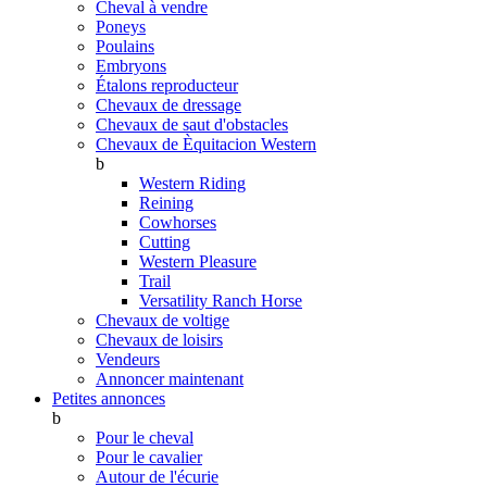
Cheval à vendre
Poneys
Poulains
Embryons
Étalons reproducteur
Chevaux de dressage
Chevaux de saut d'obstacles
Chevaux de Èquitacion Western
b
Western Riding
Reining
Cowhorses
Cutting
Western Pleasure
Trail
Versatility Ranch Horse
Chevaux de voltige
Chevaux de loisirs
Vendeurs
Annoncer maintenant
Petites annonces
b
Pour le cheval
Pour le cavalier
Autour de l'écurie