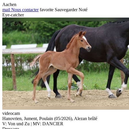
Aachen
mail
Nous contacter
favorite
Sauvegarder
Noté
Eye-catcher
videocam
Hanovrien, Jument, Poulain (05/2026), Alezan brûlé
V: Von und Zu | MV: DANCIER
Dressage