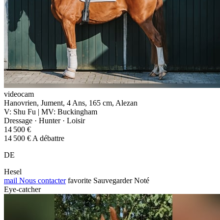
videocam
Hanovrien, Jument, 4 Ans, 165 cm, Alezan
V: Shu Fu | MV: Buckingham
Dressage · Hunter · Loisir
14 500 €
14 500 € A débattre
DE
Hesel
mail
Nous contacter
favorite
Sauvegarder
Noté
Eye-catcher