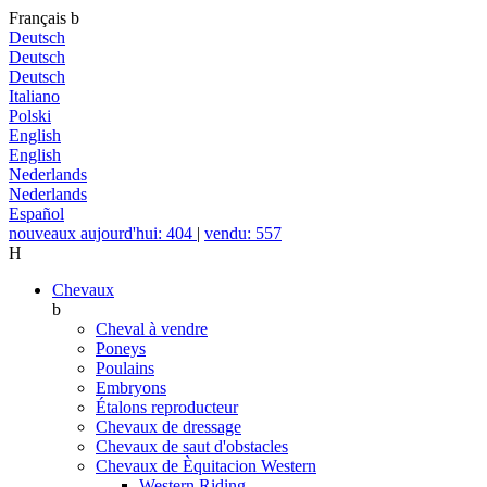
Français
b
Deutsch
Deutsch
Deutsch
Italiano
Polski
English
English
Nederlands
Nederlands
Español
nouveaux aujourd'hui: 404
|
vendu: 557
H
Chevaux
b
Cheval à vendre
Poneys
Poulains
Embryons
Étalons reproducteur
Chevaux de dressage
Chevaux de saut d'obstacles
Chevaux de Èquitacion Western
Western Riding