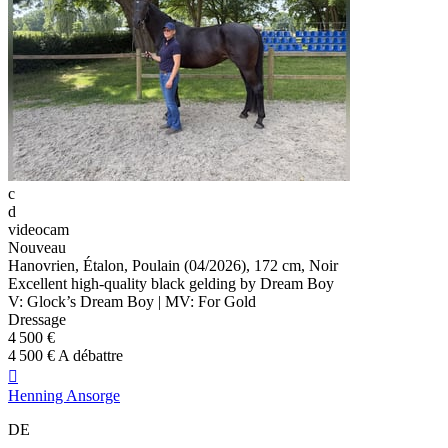
c
d
videocam
Nouveau
Hanovrien, Étalon, Poulain (04/2026), 172 cm, Noir
Excellent high-quality black gelding by Dream Boy
V: Glock’s Dream Boy | MV: For Gold
Dressage
4 500 €
4 500 € A débattre

Henning Ansorge
DE