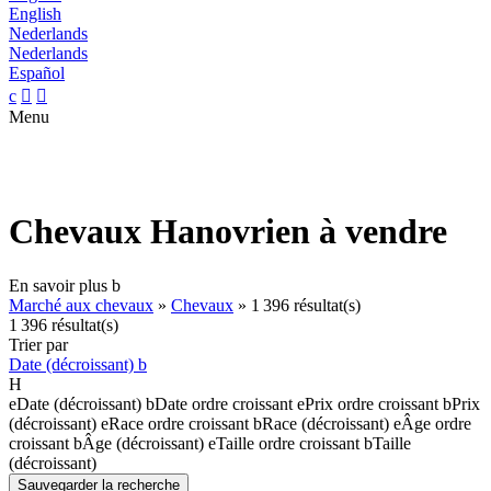
English
Nederlands
Nederlands
Español
c


Menu
Chevaux Hanovrien à vendre
En savoir plus
b
Marché aux chevaux
»
Chevaux
»
1 396 résultat(s)
1 396 résultat(s)
Trier par
Date (décroissant)
b
H
e
Date (décroissant)
b
Date ordre croissant
e
Prix ordre croissant
b
Prix
(décroissant)
e
Race ordre croissant
b
Race (décroissant)
e
Âge ordre
croissant
b
Âge (décroissant)
e
Taille ordre croissant
b
Taille
(décroissant)
Sauvegarder la recherche